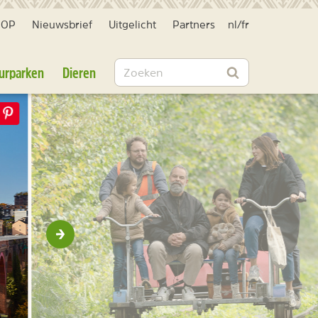
HOP
Nieuwsbrief
Uitgelicht
Partners
nl
/
fr
Zoeken
urparken
Dieren
Zoeken
Volgende