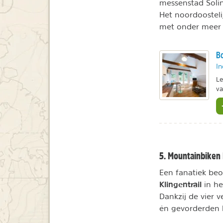
messenstad Soli
Het noordoosteli
met onder meer h
Bo
In
Le
va
5. Mountainbiken
Een fanatiek be
Klingentrail
in he
Dankzij de vier v
én gevorderden l