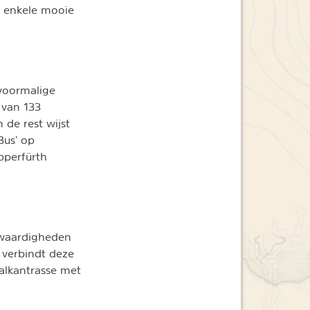
n enkele mooie
voormalige
 van 133
 de rest wijst
Bus’ op
pperfürth
nswaardigheden
 verbindt deze
alkantrasse met