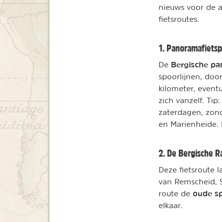
nieuws voor de a
fietsroutes.
1. Panoramafiets
Bergische pa
De
spoorlijnen, doo
kilometer, eventu
zich vanzelf. Tip
zaterdagen, zon
en Marienheide. 
2. De Bergische R
Deze fietsroute 
van Remscheid, S
oude s
route de
elkaar.