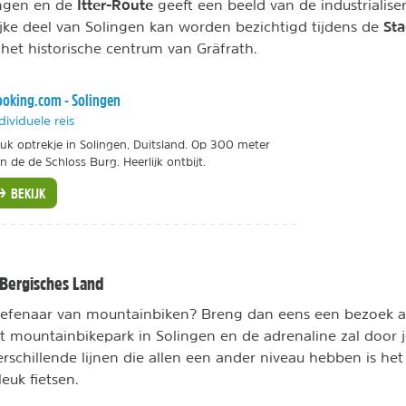
Itter-Route
ngen en de
geeft een beeld van de industrialise
St
jke deel van Solingen kan worden bezichtigd tijdens de
et historische centrum van Gräfrath.
oking.com - Solingen
dividuele reis
uk optrekje in Solingen, Duitsland. Op 300 meter
n de de Schloss Burg. Heerlijk ontbijt.
BEKIJK
 Bergisches Land
oefenaar van mountainbiken? Breng dan eens een bezoek 
t mountainbikepark in Solingen en de adrenaline zal door je 
erschillende lijnen die allen een ander niveau hebben is he
euk fietsen.