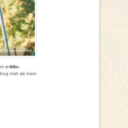
atrick Gawandtka
e-bike
een
.
ting met de trein