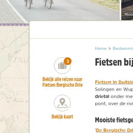
Noor
Home
>
Bestemmi
Fietsen bi
number_of_trips:
3
Bekijk alle reizen naar
Fietsen in Duits
Fietsen Bergische Drie
Solingen en Wup
drietal
onder mee
pont, over de riv
Bekijk kaart
Mooiste fietsg
De Bergische Dr
‘