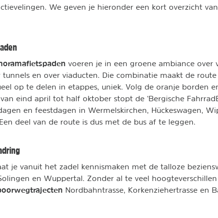
ctievelingen. We geven je hieronder een kort overzicht va
paden
noramafietspaden
voeren je in een groene ambiance over 
r tunnels en over viaducten. Die combinatie maakt de route
eel op te delen in etappes, uniek. Volg de oranje borden en
: van eind april tot half oktober stopt de ‘Bergische Fahrrad
dagen en feestdagen in Wermelskirchen, Hückeswagen, Wi
Een deel van de route is dus met de bus af te leggen.
adring
laat je vanuit het zadel kennismaken met de talloze bezie
olingen en Wuppertal. Zonder al te veel hoogteverschillen
poorwegtrajecten
Nordbahntrasse, Korkenziehertrasse en B