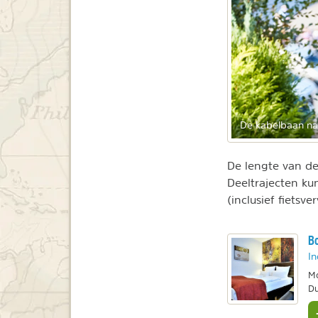
De kabelbaan naa
De lengte van de
Deeltrajecten ku
(inclusief fietsve
Bo
In
Mo
Du