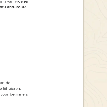
ring van vroeger.
adt-Land-Route
,
aan de
lijf gieren.
t voor beginners