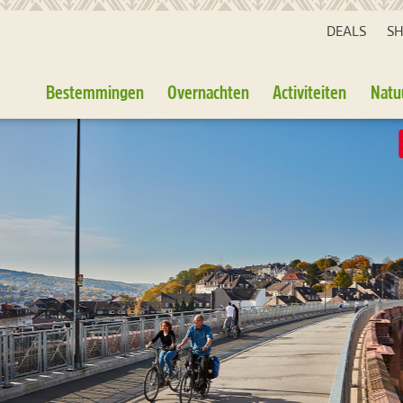
DEALS
S
Bestemmingen
Overnachten
Activiteiten
Natu