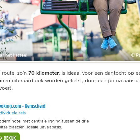
r het kasteel
© P
70 kilometer
 route, zo’n
, is ideaal voor een dagtocht op 
nnen uiteraard ook worden gefietst, door een prima aanslui
rvoer).
oking.com - Remscheid
dividuele reis
dern hotel met centrale ligging tussen de drie
itse plaatsen. Ideale uitvalsbasis.
BEKIJK