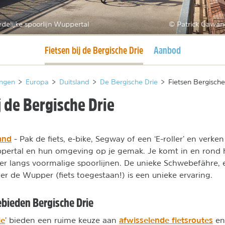
delijke spoorlijn Wuppertal
© Patrick Gawan
Huidige pagina
Fietsen bij de Bergische Drie
Aanbod
ngen
>
Europa
>
Duitsland
>
De Bergische Drie
>
Fietsen Bergische
j de Bergische Drie
land
- Pak de fiets, e-bike, Segway of een ‘E-roller’ en verke
pertal en hun omgeving op je gemak. Je komt in en rond
r langs voormalige spoorlijnen. De unieke Schwebefähre,
ier de Wupper (fiets toegestaan!) is een unieke ervaring.
ebieden Bergische Drie
ie
afwisselende fietsroutes
’ bieden een ruime keuze aan
en