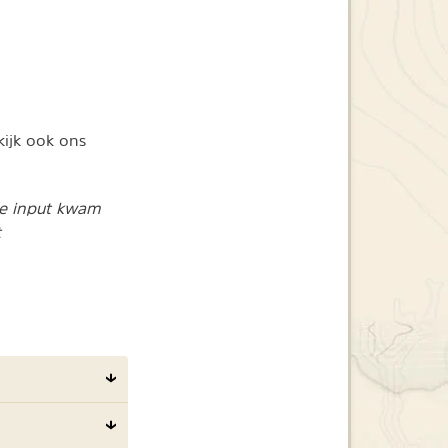
kijk ook ons
De input kwam
t