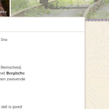
dtka
 Drie
n Remscheid,
Bergische
 het
 een zwevende
 dat is goed