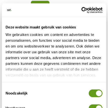
BEKIJK
Booking.com - Holiday Home
Individuele reis
Deze website maakt gebruik van cookies
Tiny house in Aurach.
Prachtig uitzicht op de bergen!
We gebruiken cookies om content en advertenties te
Hier kun je fantastisch skiën en fietsen.
personaliseren, om functies voor social media te bieden
BEKIJK
en om ons websiteverkeer te analyseren. Ook delen we
informatie over uw gebruik van onze site met onze
partners voor social media, adverteren en analyse. Deze
Booking.com - Chalet Hüttentraum
partners kunnen deze gegevens combineren met andere
Individuele reis
informatie die u aan ze heeft verstrekt of die ze hebben
Knus houten appartement met keuken.
verzameld op basis van uw gebruik van hun services.
Hier kom je écht tot rust.
Zeer vriendelijke gastvrouw.
BEKIJK
Toestemmingsselectie
Noodzakelijk
Booking.com - Salzbergalm
Individuele reis