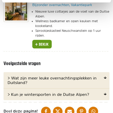
Bijzonder overnachten, Vakantiepark
Nieuwe luxe cottages aan de voet van de Duitse
Alpen.
Wellness badkamer en open keuken met
kookeiland.
Sprookjeskasteel Neuschwanstein op 1 uur
rijden.
BEKIJK
Veelgestelde vragen
> Wat zijn meer leuke overnachtingsplekken in
Duitsland?
> Kun je wintersporten in de Duitse Alpen?
DELEN OP FACEBOOK
DELEN OP X
DELEN VIA DE MAIL
DELEN OP PINTEREST
DELEN OP WH
Deel deze pagina!