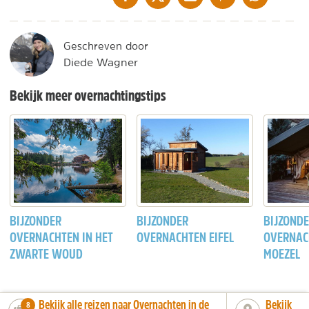
Geschreven door
Diede Wagner
Bekijk meer overnachtingstips
BIJZONDER
BIJZONDER
BIJZOND
OVERNACHTEN IN HET
OVERNACHTEN EIFEL
OVERNAC
ZWARTE WOUD
MOEZEL
Bekijk alle reizen naar Overnachten in de
Bekijk
number_of_trips:
8