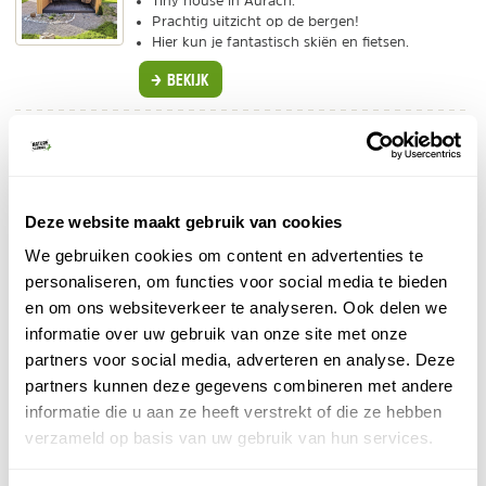
Tiny house in Aurach.
Prachtig uitzicht op de bergen!
Hier kun je fantastisch skiën en fietsen.
BEKIJK
3. Appartementen in de Duitse Alpen
Op zoek naar een unieke slaapervaring maar wil je wel
Deze website maakt gebruik van cookies
een beetje comfort? Dan zijn er genoeg bijzondere
appartementen te vinden. Kijk eens naar onze selectie
We gebruiken cookies om content en advertenties te
hieronder!
personaliseren, om functies voor social media te bieden
en om ons websiteverkeer te analyseren. Ook delen we
Booking.com - Chalet Hüttentraum
informatie over uw gebruik van onze site met onze
Individuele reis
partners voor social media, adverteren en analyse. Deze
Knus houten appartement met keuken.
partners kunnen deze gegevens combineren met andere
Hier kom je écht tot rust.
informatie die u aan ze heeft verstrekt of die ze hebben
Zeer vriendelijke gastvrouw.
verzameld op basis van uw gebruik van hun services.
BEKIJK