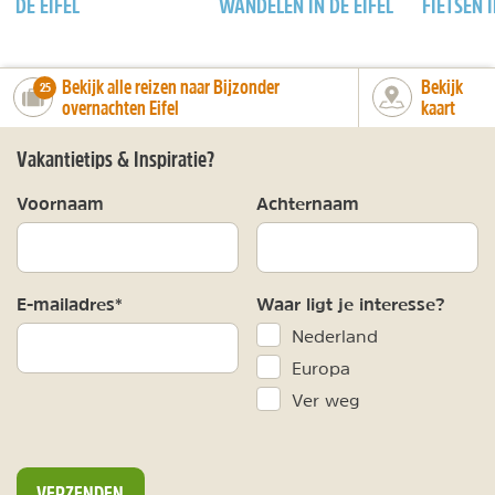
DE EIFEL
WANDELEN IN DE EIFEL
FIETSEN I
Bekijk alle reizen naar Bijzonder
Bekijk
number_of_trips:
25
overnachten Eifel
kaart
Vakantietips & Inspiratie?
Voornaam
Achternaam
E-mailadres*
Waar ligt je interesse?
Nederland
Europa
Ver weg
VERZENDEN