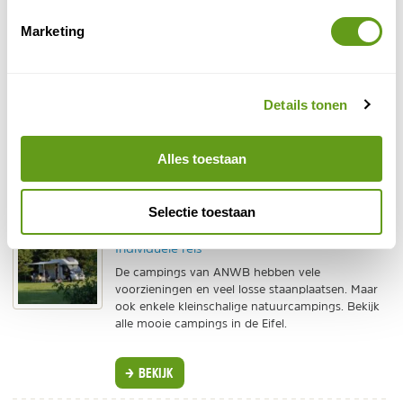
plekje in het weiland of boek het mini-tuinhuisje met
Marketing
panoramisch uitzicht (zonder sanitair).
Landal Camping - Camping Wirfttal
Individuele reis
Details tonen
In de Vulkaaneifel ligt deze fijne, groene camping
van Landal. Overdekt zwembad en recreatieplas
met waterfietsen op het park.
Alles toestaan
BEKIJK
Selectie toestaan
ANWB Camping - Kamperen in de Eifel
Individuele reis
De campings van ANWB hebben vele
voorzieningen en veel losse staanplaatsen. Maar
ook enkele kleinschalige natuurcampings. Bekijk
alle mooie campings in de Eifel.
BEKIJK