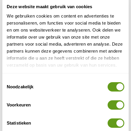
nationaal park Eifel.
Het hotel heeft een restaurant, crêperie en
Deze website maakt gebruik van cookies
sauna.
We gebruiken cookies om content en advertenties te
Je kijkt uit over een pittoreske vallei.
personaliseren, om functies voor social media te bieden
BEKIJK
en om ons websiteverkeer te analyseren. Ook delen we
informatie over uw gebruik van onze site met onze
Voordeeluitjes - Burg Heimerzheim
partners voor social media, adverteren en analyse. Deze
Individuele reis
partners kunnen deze gegevens combineren met andere
De aankomst in deze burcht is al spectaculair, via
informatie die u aan ze heeft verstrekt of die ze hebben
een brug. Check in in jouw koninklijke kamer en
verzameld op basis van uw gebruik van hun services.
geniet dan op de binnenplaats van een heerlijk
drankje.
Toestemmingsselectie
Noodzakelijk
BEKIJK
Voorkeuren
6. Camping Eifel
Rustiek kamperen in de Eifel
, op een kleine camping in
Statistieken
de natuur. Zet je tent of camper neer op een mooi