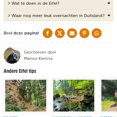
> Wat te doen in de Eifel?
> Waar nog meer leuk overnachten in Duitsland?
DELEN OP FACEBOOK
DELEN OP X
DELEN VIA DE MAIL
DELEN OP PINTEREST
DELEN OP WH
Deel deze pagina!
Geschreven door
Manou Kemna
Andere Eifel tips