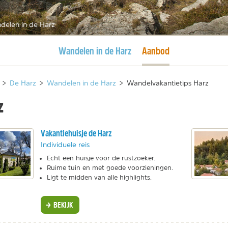
delen in de Harz
Huidige pagina
Huidige pagina
Wandelen in de Harz
Aanbod
>
De Harz
>
Wandelen in de Harz
>
Wandelvakantietips Harz
z
Vakantiehuisje de Harz
Individuele reis
Echt een huisje voor de rustzoeker.
Ruime tuin en met goede voorzieningen.
Ligt te midden van alle highlights.
BEKIJK