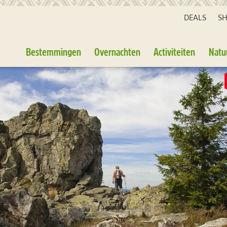
DEALS
S
Bestemmingen
Overnachten
Activiteiten
Natu