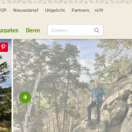
HOP
Nieuwsbrief
Uitgelicht
Partners
nl
/
fr
Zoeken
urparken
Dieren
Zoeken
Volgende