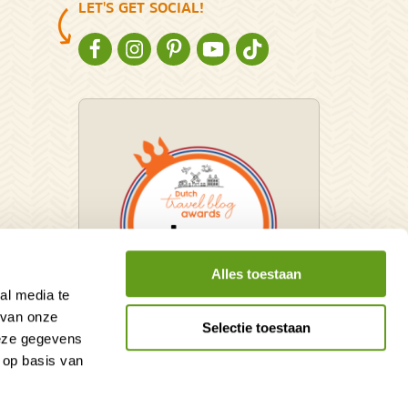
LET'S GET SOCIAL!
NATURESCANNER OP FACEBOOK
NATURESCANNER OP INSTAGRAM
NATURESCANNER OP PINTEREST
NATURESCANNER OP YOUTUBE
NATURESCANNER OP TIKT
Alles toestaan
al media te
 van onze
Selectie toestaan
deze gegevens
Winnaar Dutch Travel Blog
 op basis van
Awards