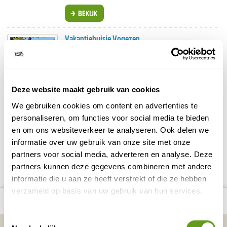
BEKIJK
Vakantiehuisje Vogezen
Individuele reis
Keuze uit diverse huisjes, studio's en caravan.
In historische boerderij.
Bezienswaardigheden en voorzieningen in de
Deze website maakt gebruik van cookies
buurt.
We gebruiken cookies om content en advertenties te
BEKIJK
personaliseren, om functies voor social media te bieden
en om ons websiteverkeer te analyseren. Ook delen we
informatie over uw gebruik van onze site met onze
DELEN OP FACEBOOK
DELEN OP X
DELEN VIA DE MAIL
DELEN OP PINTEREST
DELEN OP WH
Deel deze pagina!
partners voor social media, adverteren en analyse. Deze
partners kunnen deze gegevens combineren met andere
informatie die u aan ze heeft verstrekt of die ze hebben
verzameld op basis van uw gebruik van hun services.
Bekijk alle reizen naar Fietsen in de
Bekijk
number_of_trips:
3
Vogezen
kaart
Toestemmingsselectie