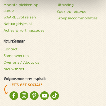
Mooiste plekken op
Uitrusting
aarde
Zoek op reistype
wAARDEvol reizen
Groepsaccommodaties
Natuurgidsjes.nl
Acties & kortingscodes
NatureScanner
Contact
Samenwerken
Over ons / About us
Nieuwsbrief
Volg ons voor meer inspiratie
LET'S GET SOCIAL!
NATURESCANNER OP FACEBOOK
NATURESCANNER OP INSTAGRAM
NATURESCANNER OP PINTEREST
NATURESCANNER OP YOUTUBE
NATURESCANNER OP TIKTOK