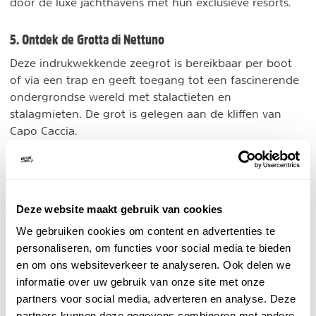
door de luxe jachthavens met hun exclusieve resorts.
5. Ontdek de Grotta di Nettuno
Deze indrukwekkende zeegrot is bereikbaar per boot
of via een trap en geeft toegang tot een fascinerende
ondergrondse wereld met stalactieten en
stalagmieten. De grot is gelegen aan de kliffen van
Capo Caccia.
6. Proef de lokale keuken
Geniet van lokale specialiteiten zoals culurgiones
(gevulde pasta), porceddu (geroosterd speenvarken)
Deze website maakt gebruik van cookies
en seadas (gefrituurde deegkussentjes met kaas en
We gebruiken cookies om content en advertenties te
honing). Bezoek lokale markten om verse producten
personaliseren, om functies voor social media te bieden
en ambachtelijke kazen te kopen.
en om ons websiteverkeer te analyseren. Ook delen we
informatie over uw gebruik van onze site met onze
7. Verken historische sites
partners voor social media, adverteren en analyse. Deze
partners kunnen deze gegevens combineren met andere