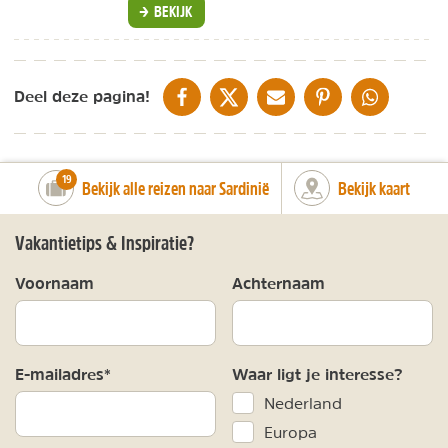
BEKIJK
DELEN OP FACEBOOK
DELEN OP X
DELEN VIA DE MAIL
DELEN OP PINTEREST
DELEN OP WH
Deel deze pagina!
number_of_trips:
19
Bekijk alle reizen naar Sardinië
Bekijk kaart
Vakantietips & Inspiratie?
Voornaam
Achternaam
E-mailadres*
Waar ligt je interesse?
Nederland
Europa