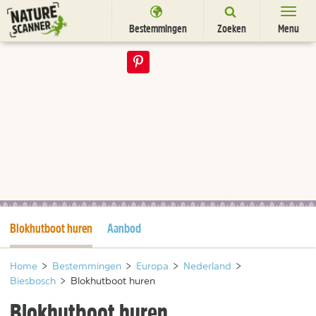
Ga
naar
Bestemmingen
Zoeken
Menu
content
Bestemmingen
Overnachten
Activiteiten
Natuurparken
Dieren
DEALS
SHOP
Huidige pagina
Blokhutboot huren
Aanbod
Nieuwsbrief
Uitgelicht
Partners
/
nl
fr
Home
>
Bestemmingen
>
Europa
>
Nederland
>
Biesbosch
>
Blokhutboot huren
Blokhutboot huren