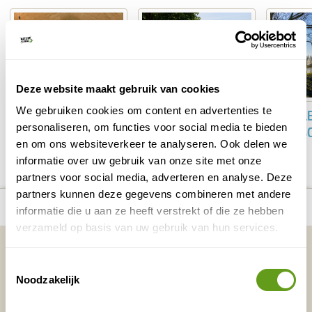
Deze website maakt gebruik van cookies
We gebruiken cookies om content en advertenties te
BIJZONDER
FIETSEN IN DE
WANDELE
personaliseren, om functies voor social media te bieden
OVERNACHTEN
OMGEVING VAN DE
BIESBOS
en om ons websiteverkeer te analyseren. Ook delen we
BIESBOSCH
BIESBOSCH
informatie over uw gebruik van onze site met onze
partners voor social media, adverteren en analyse. Deze
partners kunnen deze gegevens combineren met andere
Bekijk alle reizen naar Blokhutboot
Bekijk
number_of_trips:
1
informatie die u aan ze heeft verstrekt of die ze hebben
huren
kaart
verzameld op basis van uw gebruik van hun services.
Vakantietips & Inspiratie?
Toestemmingsselectie
Voornaam
Achternaam
Noodzakelijk