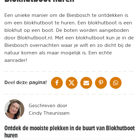
Een unieke manier om de Biesbosch te ontdekken is
om een blokhutboot te huren. Een blokhutboot is een
blokhut op een boot. De boten worden aangeboden
door Blokhutboot.nl. Met een blokhutboot kun je in de
Biesbosch overnachten waar je wilt en zo dicht bij de
natuur komen als maar mogelijk is. Een echte
aanrader!
DELEN OP FACEBOOK
DELEN OP X
DELEN VIA DE MAIL
DELEN OP PINTEREST
DELEN OP WH
Deel deze pagina!
Geschreven door
Cindy Theunissen
Ontdek de mooiste plekken in de buurt van Blokhutboot
huren