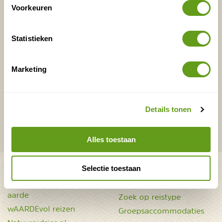
Voorkeuren
E-mailadres*
Waar ligt je interesse?
Nederland
Statistieken
Europa
Ver weg
Marketing
VERZENDEN
Details tonen
Onontdekte plekjes en leuke aanbiedingen voor
overnachtingen en vakanties in de natuur!
Alles toestaan
Bekijk ook
Selectie toestaan
Mooiste plekken op
Uitrusting
aarde
Zoek op reistype
wAARDEvol reizen
Groepsaccommodaties