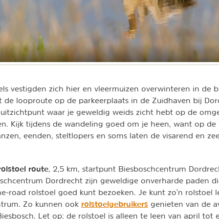
ls vestigden zich hier en vleermuizen overwinteren in de b
t de looproute op de parkeerplaats in de Zuidhaven bij Dor
uitzichtpunt waar je geweldig weids zicht hebt op de omg
ven. Kijk tijdens de wandeling goed om je heen, want op de
ganzen, eenden, steltlopers en soms laten de visarend en z
rolstoel route
, 2,5 km, startpunt Biesboschcentrum Dordrec
oschcentrum Dordrecht zijn geweldige onverharde paden di
the-road rolstoel goed kunt bezoeken. Je kunt zo'n rolstoel l
rolstoelgebruikers
ntrum. Zo kunnen ook
genieten van de av
iesbosch. Let op: de rolstoel is alleen te leen van april tot