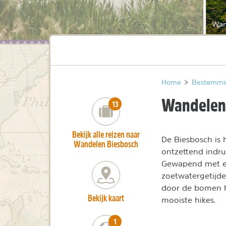
Wan
Home
>
Bestemmi
Wandelen 
number_of_trips:
13
Bekijk alle reizen naar
De Biesbosch is h
Wandelen Biesbosch
ontzettend indru
Gewapend met een
zoetwatergetijde
door de bomen h
Bekijk kaart
mooiste hikes.
number_of_trips:
1