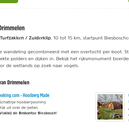
 Drimmelen
urfzakken / Zuiderklip
, 10 tot 15 km, startpunt Biesbosch
ge wandeling gecombineerd met een overtocht per boot. St
rekte polders en dijken in. Bekijk het rijksmonument boerde
or de wetlands op zoek naar vogels.
 van Drimmelen
oking.com - Hooiberg Made
Schattige hooibergwoning.
Kijk uit over de geiten.
Vlakbij de Brabantse Biesbosch
!