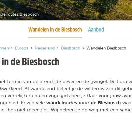
delroutes Biesbosch
Huidige pagina
Wandelen in de Biesbosch
Aanbod
ngen
>
Europa
>
Nederland
>
Biesbosch
>
Wandelen Biesbosch
in de Biesbosch
et terrein van de arend, de bever en de ijsvogel. De flora e
kwekkend. Al wandelend beleef je de wildernis van dit gebi
 verrekijker en een vogelgids ben je klaar voor jouw avo
wandelroutes door de Biesbosch
ngebied. Er zijn vele
waar
et bos niet meer ziet. Wij helpen je op weg met een same