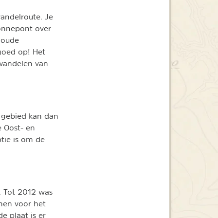
wandelroute. Je
Zonnepont over
 oude
 goed op! Het
ewandelen van
t gebied kan dan
e Oost- en
tie is om de
s. Tot 2012 was
men voor het
e plaat is er