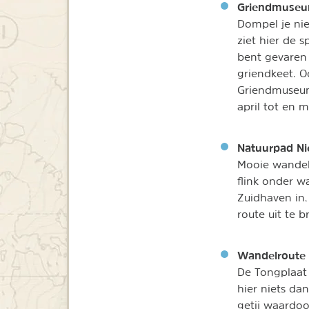
Griendmuse
Dompel je nie
ziet hier de 
bent gevaren 
griendkeet. O
Griendmuseum
april tot en 
Natuurpad N
Mooie wandelr
flink onder w
Zuidhaven in.
route uit te 
Wandelroute 
De Tongplaat 
hier niets da
getij waardoo