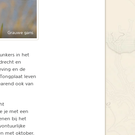
Grauwe gans
unkers in het
drecht en
eving en de
 Tongplaat leven
eearend ook van
ht
e je met een
enen bij het
ontuurlijke
 en met oktober.