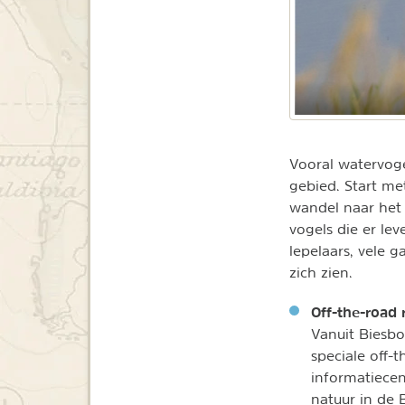
Vooral watervoge
gebied. Start me
wandel naar het 
vogels die er le
lepelaars, vele 
zich zien.
Off-the-road 
Vanuit Biesb
speciale off-
informatiece
natuur in de B