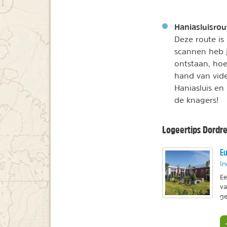
Haniasluisrou
Deze route is
scannen heb j
ontstaan, hoe
hand van vide
Haniasluis en
de knagers!
Logeertips Dordr
Eu
In
Ee
va
ge