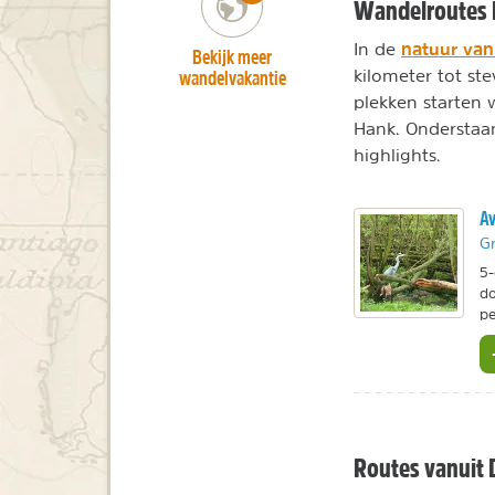
Wandelroutes 
natuur van
In de
Bekijk meer
wandelvakantie
kilometer tot ste
plekken starten
Hank. Onderstaan
highlights.
Av
Gr
5-
do
pe
Routes vanuit 