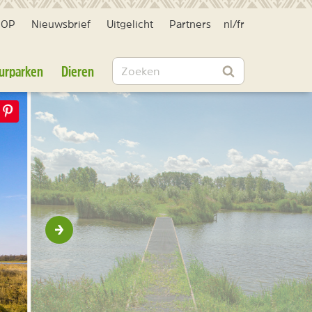
HOP
Nieuwsbrief
Uitgelicht
Partners
nl
/
fr
Zoeken
urparken
Dieren
Zoeken
Volgende