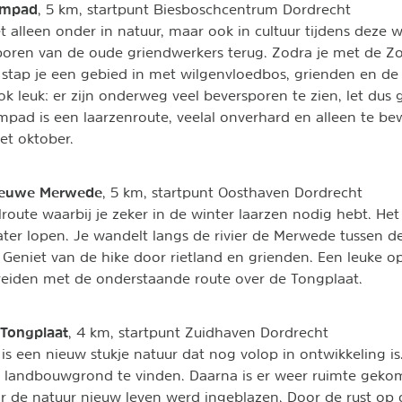
umpad
, 5 km, startpunt Biesboschcentrum Dordrecht
t alleen onder in natuur, maar ook in cultuur tijdens deze 
sporen van de oude griendwerkers terug. Zodra je met de 
stap je een gebied in met wilgenvloedbos, grienden en de
ok leuk: er zijn onderweg veel beversporen te zien, let dus
pad is een laarzenroute, veelal onverhard en alleen te b
met oktober.
ieuwe Merwede
, 5 km, startpunt Oosthaven Dordrecht
oute waarbij je zeker in de winter laarzen nodig hebt. He
ater lopen. Je wandelt langs de rivier de Merwede tussen d
 Geniet van de hike door rietland en grienden. Een leuke op
breiden met de onderstaande route over de Tongplaat.
Tongplaat
, 4 km, startpunt Zuidhaven Dordrecht
is een nieuw stukje natuur dat nog volop in ontwikkeling i
n landbouwgrond te vinden. Daarna is er weer ruimte geko
r de natuur nieuw leven werd ingeblazen. Door de rust op d