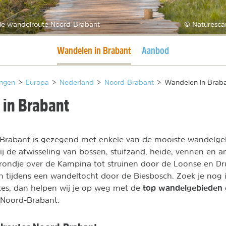
ie wandelroute Noord-Brabant
© Naturesca
Huidige pagina
Wandelen in Brabant
Aanbod
ngen
>
Europa
>
Nederland
>
Noord-Brabant
>
Wandelen in Brab
in Brabant
-Brabant is gezegend met enkele van de mooiste wandelge
j de afwisseling van bossen, stuifzand, heide, vennen en a
 rondje over de Kampina tot struinen door de Loonse en D
n tijdens een wandeltocht door de Biesbosch. Zoek je nog i
top wandelgebieden 
tes, dan helpen wij je op weg met de
 Noord-Brabant.