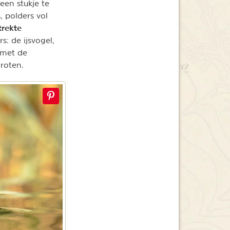
een stukje te
 polders vol
trekte
: de ijsvogel,
 met de
groten.