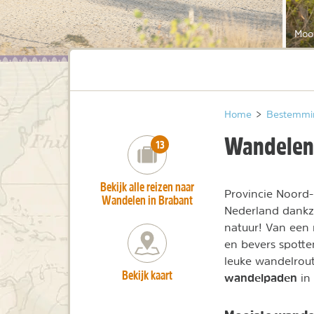
Moo
Home
>
Bestemmi
Wandelen 
number_of_trips:
13
Bekijk alle reizen naar
Provincie Noord
Wandelen in Brabant
Nederland dankzi
natuur! Van een
en bevers spotte
leuke wandelrou
Bekijk kaart
wandelpaden
in