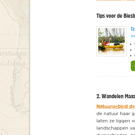
Tips voor de Bies
Tr
In
2. Wandelen Maas
Natuurgebied de
de natuur haar 
laten ze liggen 
landschappen van
duingebieden, po