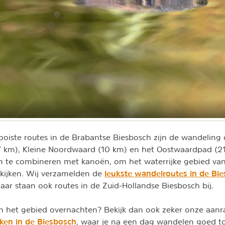
oiste routes in de Brabantse Biesbosch zijn de wandeling 
 km), Kleine Noordwaard (10 km) en het Oostwaardpad (21 
 te combineren met kanoën, om het waterrijke gebied van
leukste wandelroutes in de Bi
ekijken. Wij verzamelden de
daar staan ook routes in de Zuid-Hollandse Biesbosch bij.
e in het gebied overnachten? Bekijk dan ook zeker onze aanr
ken in de Biesbosch
, waar je na een dag wandelen goed to