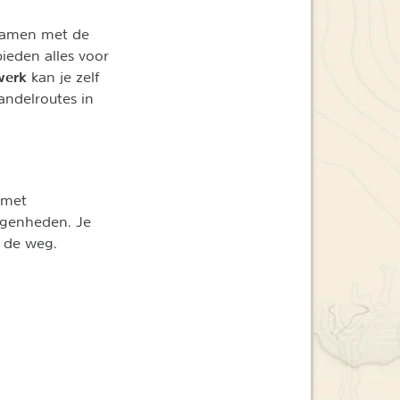
. Samen met de
ieden alles voor
werk
kan je zelf
andelroutes in
 met
egenheden. Je
n de weg.