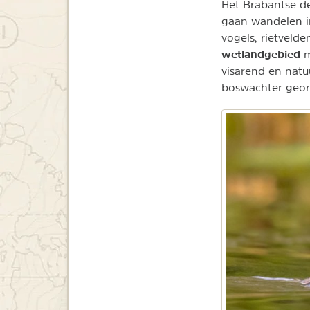
Het Brabantse d
gaan wandelen in
vogels, rietvelde
wetlandgebied
m
visarend en natu
boswachter geor