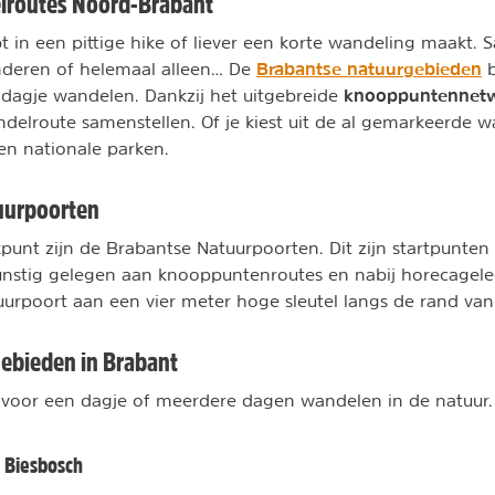
lroutes Noord-Brabant
bt in een pittige hike of liever een korte wandeling maakt
Brabantse natuurgebieden
nderen of helemaal alleen… De
b
knooppuntennet
dagje wandelen. Dankzij het uitgebreide
delroute samenstellen. Of je kiest uit de al gemarkeerde w
en nationale parken.
uurpoorten
punt zijn de Brabantse Natuurpoorten. Dit zijn startpunten
gunstig gelegen aan knooppuntenroutes en nabij horecagel
uurpoort aan een vier meter hoge sleutel langs de rand va
ebieden in Brabant
n voor een dagje of meerdere dagen wandelen in de natuur.
 Biesbosch