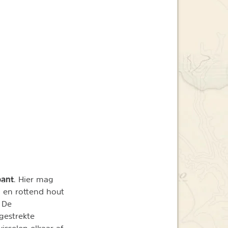
bant
. Hier mag
 en rottend hout
. De
gestrekte
sselen elkaar af.