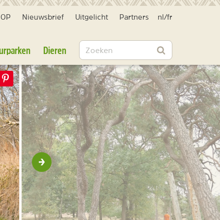
HOP
Nieuwsbrief
Uitgelicht
Partners
nl
/
fr
Zoeken
urparken
Dieren
Zoeken
Volgende