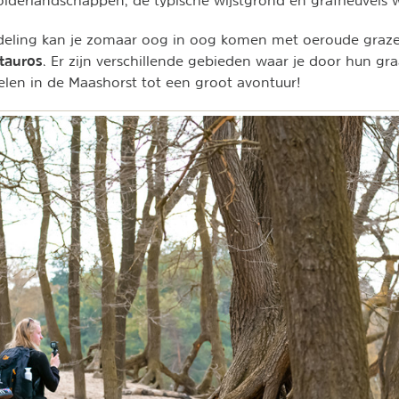
deling kan je zomaar oog in oog komen met oeroude graze
tauros
. Er zijn verschillende gebieden waar je door hun gr
len in de Maashorst tot een groot avontuur!