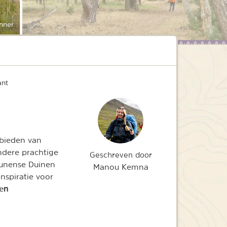
nner
ant
bieden van
ndere prachtige
Geschreven door
runense Duinen
Manou Kemna
nspiratie voor
en