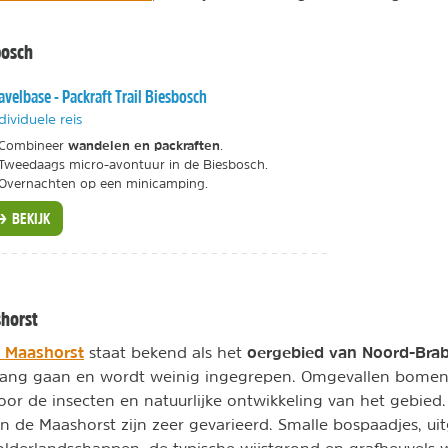
bosch
avelbase - Packraft Trail Biesbosch
dividuele reis
wandelen en packraften
Combineer
.
Tweedaags micro-avontuur in de Biesbosch.
Overnachten op een minicamping.
BEKIJK
horst
 Maashorst
oergebied van Noord-Bra
staat bekend als het
gang gaan en wordt weinig ingegrepen. Omgevallen bomen
voor de insecten en natuurlijke ontwikkeling van het gebied
 de Maashorst zijn zeer gevarieerd. Smalle bospaadjes, uit
lderlandschappen, de typische wijstgrond en grafheuvels wi