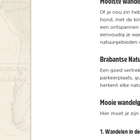
Mooiste wande
Of je nou zin he
hond, met de ki
een ontspannen 
eenvoudig je wan
natuurgebieden 
Brabantse Nat
Een goed vertrek
parkeerplaats, 
herkent elke nat
Mooie wandelg
Hier moet je zij
1. Wandelen in de