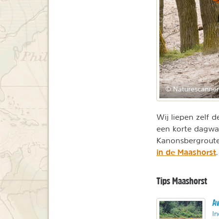
© Naturescanner
Wij liepen zelf 
een korte dagwa
Kanonsbergroute
in de Maashorst
.
Tips Maashorst
Av
In