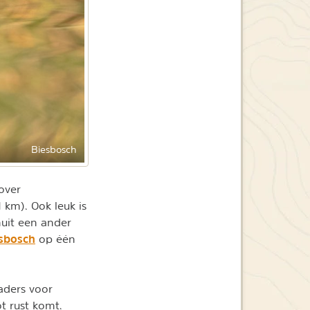
Biesbosch
over
km). Ook leuk is
uit een ander
esbosch
op één
aders voor
t rust komt.