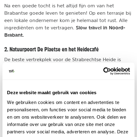
Na een goede tocht is het altijd fijn om van het
Brabantse goede leven te genieten! Op een terrasje bij
een lokale ondernemer kom je helemaal tot rust. Alle
Slow travel in Noord-
ingrediënten om te vertragen.
Brabant.
2. Natuurpoort De Plaetse en het Heidecafé
De beste vertrekplek voor de Strabrechtse Heide is
Natuurpoort De Plaetse. Hier grazen circa 350
schaapskooi
Kempische heideschapen bij de
. In
het Heidecafé kan je een broodje of salade eten, maar
nog lekkerder zijn de wafels! Deze zijn waanzinnig
Deze website maakt gebruik van cookies
lekker. Neem ook de tijd voor een kijkje in de heidetuin,
We gebruiken cookies om content en advertenties te
bij het insectenhotel en de bijenkasten.
personaliseren, om functies voor social media te bieden
en om ons websiteverkeer te analyseren. Ook delen we
informatie over uw gebruik van onze site met onze
partners voor social media, adverteren en analyse. Deze