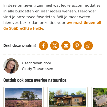
In deze omgeving zijn heel wat leuke accommodaties
in alle budgetten en naar ieders wensen. Hieronder
vind je onze twee favorieten. Wil je meer weten
overnachtingen bij
hierover, bekijk dan onze tips voor
de Strabrechtse Heide
.
DELEN OP FACEBOOK
DELEN OP X
DELEN VIA DE MAIL
DELEN OP PINTEREST
DELEN OP WH
Deel deze pagina!
Geschreven door
Cindy Theunissen
Ontdek ook onze overige natuurtips