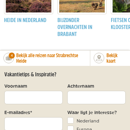
HEIDE IN NEDERLAND
BIJZONDER
FIETSEN 
OVERNACHTEN IN
KLOOSTE
BRABANT
Bekijk alle reizen naar Strabrechtse
Bekijk
number_of_trips:
4
Heide
kaart
Vakantietips & Inspiratie?
Voornaam
Achternaam
E-mailadres*
Waar ligt je interesse?
Nederland
Europa