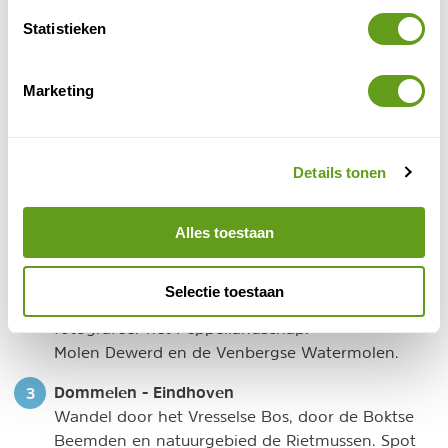
Peer - Pelt
Statistieken
Hike langs de Vughterbrug met vistrap, steek het
water over met het pontje de Moerasdraak, bekijk
Marketing
het oude gemaal bij de Bossche Broek, verken
Landgoed Haanwijk.
Peerder watermolen, de Kleine Brogel Molen en
de Wedelse Molen.
Details tonen
Pelt - Dommelen
Geniet van de natuur in het Dommeldal, bekijk de
Alles toestaan
oude boerderij van het Duijfhuis met haar
kenmerkende toren, maak de oversteek met het
Selectie toestaan
Sint-Janspontje, bekim een uitkijktoren en
fotografeer het Peppellandschap.
Molen Dewerd en de Venbergse Watermolen.
Dommelen - Eindhoven
Wandel door het Vresselse Bos, door de Boktse
Beemden en natuurgebied de Rietmussen. Spot