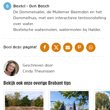
Boxtel - Den Bosch
De Dommelvallei, de Mullemer Beemden en het
Dommelhuis, met een interactieve tentoonstelling
over water.
Boxtelsche watermolen, watermolen bij Halder.
DELEN OP FACEBOOK
DELEN OP X
DELEN VIA DE MAIL
DELEN OP PINTEREST
DELEN OP WH
Deel deze pagina!
Geschreven door
Cindy Theunissen
Bekijk ook onze overige Brabant tips