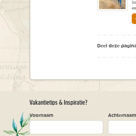
So
ee
Deel deze pagina
Vakantietips & Inspiratie?
Voornaam
Achternaa