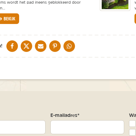
ms wordt het pad ineens geblokkeerd door
n...
BEKIJK
DELEN OP FACEBOOK
DELEN OP X
DELEN VIA DE MAIL
DELEN OP PINTEREST
DELEN OP WHATSAPP
!
m
E-mailadres*
Waa