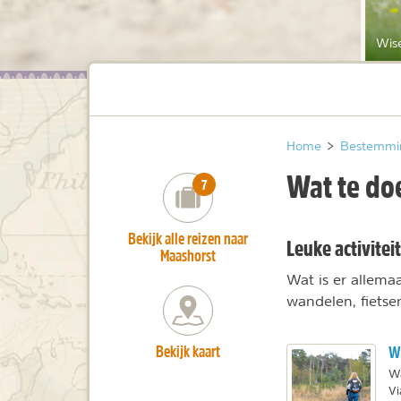
Wis
Home
>
Bestemmi
Wat te do
number_of_trips:
7
Bekijk alle reizen naar
Leuke activitei
Maashorst
Wat is er allema
wandelen, fietse
Bekijk kaart
Wa
Wa
Vi