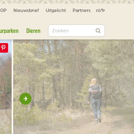
HOP
Nieuwsbrief
Uitgelicht
Partners
nl
/
fr
Zoeken
urparken
Dieren
Zoeken
Volgende