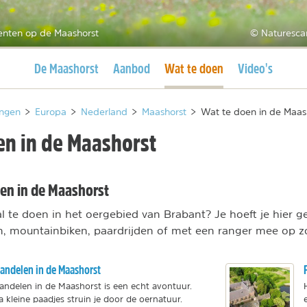
enten op de Maashorst
© Naturesca
Huidige pagina
Huidige pagina
De Maashorst
Aanbod
Wat te doen
Video's
ngen
>
Europa
>
Nederland
>
Maashorst
>
Wat te doen in de Maas
en in de Maashorst
ten in de Maashorst
al te doen in het oergebied van Brabant? Je hoeft je hier 
n, mountainbiken, paardrijden of met een ranger mee op zo
ndelen in de Maashorst
ndelen in de Maashorst is een echt avontuur.
a kleine paadjes struin je door de oernatuur.