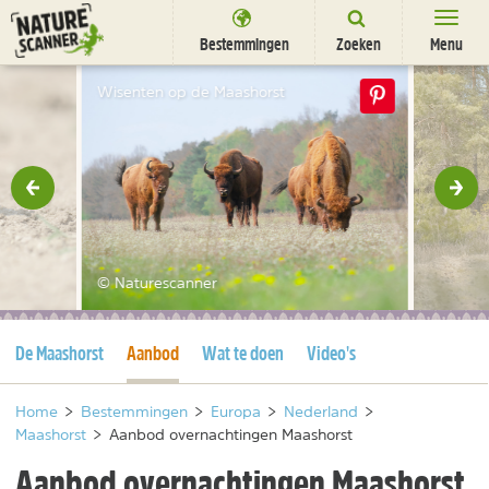
Ga
naar
Bestemmingen
Zoeken
Menu
content
Bestemmingen
Wisenten op de Maashorst
Overnachten
Activiteiten
rige
Vol
Natuurparken
Dieren
© Naturescanner
DEALS
SHOP
Huidige pagina
Huidige pagina
De Maashorst
Aanbod
Wat te doen
Video's
Nieuwsbrief
Uitgelicht
Partners
/
nl
fr
Home
>
Bestemmingen
>
Europa
>
Nederland
>
Maashorst
>
Aanbod overnachtingen Maashorst
Aanbod overnachtingen Maashorst