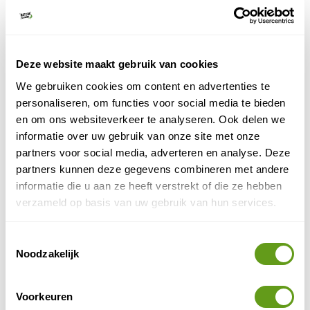
Op een mooi plekje naast de Bedafse Bergen in
de Maashorst ligt het vakantiepark Sandberghe.
Gave accommodaties zoals safari lodges en
houten huizen.
Deze website maakt gebruik van cookies
BEKIJK
We gebruiken cookies om content en advertenties te
personaliseren, om functies voor social media te bieden
Summio Parcs - Herperduin
en om ons websiteverkeer te analyseren. Ook delen we
Individuele reis, Vakantiepark
informatie over uw gebruik van onze site met onze
Midden in natuurgebied Herperduin, onderdeel
partners voor social media, adverteren en analyse. Deze
van de Maashorst, ligt dit mooie bungalowpark
partners kunnen deze gegevens combineren met andere
met speeltuinen en binnenzwembad.
informatie die u aan ze heeft verstrekt of die ze hebben
verzameld op basis van uw gebruik van hun services.
BEKIJK
Toestemmingsselectie
Vakantiepark Aan de Maas
Noodzakelijk
Vakantiepark
Luxe park in de Bommelerwaard.
Voorkeuren
Vlak bij Maashorst en Loonse en Drunense
Duinen.