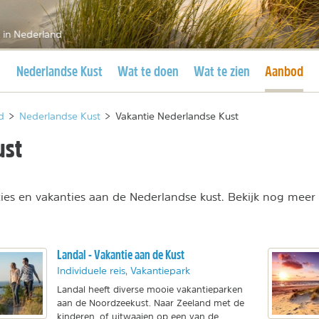
 in Nederland
Huidige pagina
Huidige pa
Nederlandse Kust
Wat te doen
Wat te zien
Aanbod
d
>
Nederlandse Kust
>
Vakantie Nederlandse Kust
ust
es en vakanties aan de Nederlandse kust. Bekijk nog meer 
Landal - Vakantie aan de Kust
Individuele reis, Vakantiepark
Landal heeft diverse mooie vakantieparken
aan de Noordzeekust. Naar Zeeland met de
kinderen, of uitwaaien op een van de