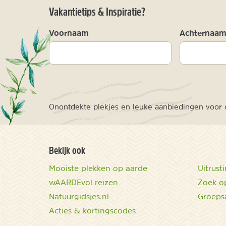
Vakantietips & Inspiratie?
Voornaam
Achternaa
Onontdekte plekjes en leuke aanbiedingen voor o
Bekijk ook
Mooiste plekken op aarde
Uitrust
wAARDEvol reizen
Zoek op
Natuurgidsjes.nl
Groeps
Acties & kortingscodes