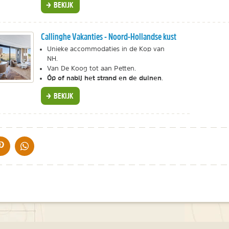
BEKIJK
Callinghe Vakanties - Noord-Hollandse kust
Unieke accommodaties in de Kop van
NH.
Van De Koog tot aan Petten.
Óp of nabij het strand en de duinen
.
BEKIJK
IA DE MAIL
DELEN OP PINTEREST
DELEN OP WHATSAPP