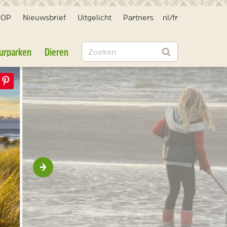
HOP
Nieuwsbrief
Uitgelicht
Partners
nl
/
fr
Zoeken
urparken
Dieren
Zoeken
Volgende