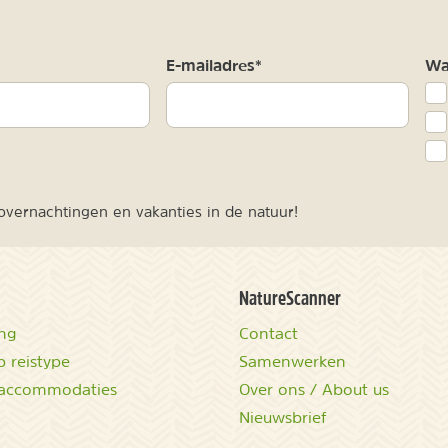
m
E-mailadres*
Waa
vernachtingen en vakanties in de natuur!
NatureScanner
ing
Contact
 reistype
Samenwerken
accommodaties
Over ons / About us
Nieuwsbrief