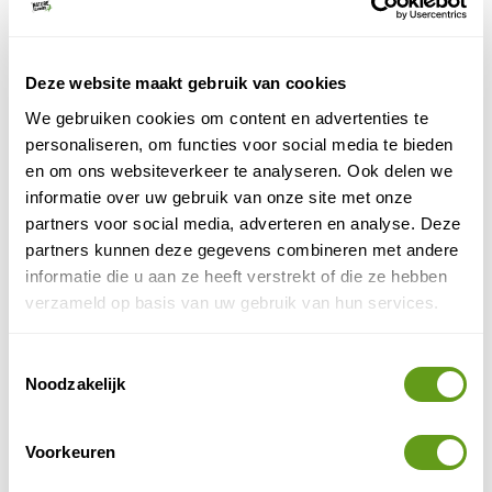
Knusse cottages en Diamond Suites.
Kampina en Oisterwijkse bossen
Tussen de
in.
Onthaasten in de natuur!
Deze website maakt gebruik van cookies
BEKIJK
We gebruiken cookies om content en advertenties te
B&B 't Voske
personaliseren, om functies voor social media te bieden
Individuele reis
en om ons websiteverkeer te analyseren. Ook delen we
informatie over uw gebruik van onze site met onze
Zundertse buitengebied
B&B in het
.
Geniet van een uitstekend ontbijt.
partners voor social media, adverteren en analyse. Deze
Wandel- en fietsroutes in de buurt!
partners kunnen deze gegevens combineren met andere
BEKIJK
informatie die u aan ze heeft verstrekt of die ze hebben
verzameld op basis van uw gebruik van hun services.
Topparken - Résidence de Leuvert
Individuele reis
Toestemmingsselectie
Noodzakelijk
Logeren in het Van Gogh NP in Cromvoirt.
Kies voor een vakantiehuis, eigen caravan of
tent.
Loonse en Drunense Duinen
Vlakbij de
.
Voorkeuren