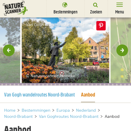
Ga
naar
Bestemmingen
Zoeken
Menu
content
Bestemmingen
Van Gogh wandelroute Helvoirt
Overnachten
Activiteiten
rige
Vol
Natuurparken
Dieren
© Naturescanner Janneke
DEALS
SHOP
Huidige pagina
Huidige pagina
Van Gogh wandelroutes Noord-Brabant
Aanbod
Nieuwsbrief
Uitgelicht
Partners
/
nl
fr
Home
>
Bestemmingen
>
Europa
>
Nederland
>
Noord-Brabant
>
Van Goghroutes Noord-Brabant
>
Aanbod
Aanbod