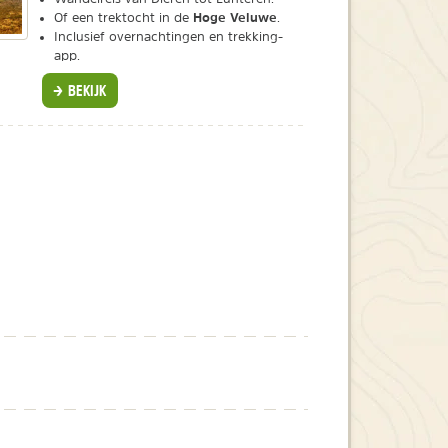
Hoge Veluwe
Of een trektocht in de
.
Inclusief overnachtingen en trekking-
app.
BEKIJK