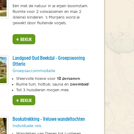
Eén met de natuur in je eigen boomstam.
Ruimte voor 2 volwassenen en max 2
(kleine) kinderen. 's Morgens word je
gewekt door fluitende vogels.
BEKIJK
Landgoed Oud Beekdal - Groepswoning
Otterlo
Groepsaccommodatie
18 personen
Sfeervolle hoeve voor
.
zwembad
Ruime tuin, hottub, sauna en
!
Tot 3 huisdieren mogen mee.
BEKIJK
Bookatrekking - Veluwe wandeltochten
Individuele reis
Wandelreis van Dieren tot Lunteren.