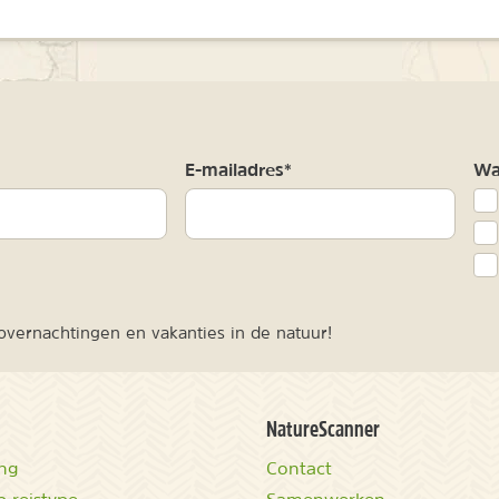
m
E-mailadres*
Waa
vernachtingen en vakanties in de natuur!
NatureScanner
ing
Contact
 reistype
Samenwerken