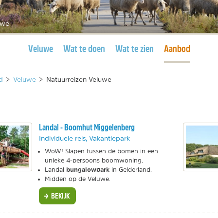
uwe
Huidige pagina
Huidige pagina
Veluwe
Wat te doen
Wat te zien
Aanbod
d
>
Veluwe
>
Natuurreizen Veluwe
Landal - Boomhut Miggelenberg
Individuele reis, Vakantiepark
WoW! Slapen tussen de bomen in een
unieke 4-persoons boomwoning.
bungalowpark
Landal
in Gelderland.
Midden op de Veluwe.
BEKIJK