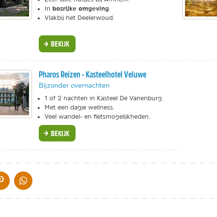
bosrijke omgeving
In
.
Vlakbij het Deelerwoud.
BEKIJK
Pharos Reizen - Kasteelhotel Veluwe
Bijzonder overnachten
1 of 2 nachten in Kasteel De Vanenburg.
Met een dagje wellness.
Veel wandel- en fietsmogelijkheden.
BEKIJK
IA DE MAIL
DELEN OP PINTEREST
DELEN OP WHATSAPP