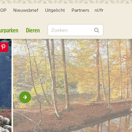
HOP
Nieuwsbrief
Uitgelicht
Partners
nl
/
fr
Zoeken
urparken
Dieren
Zoeken
Volgende