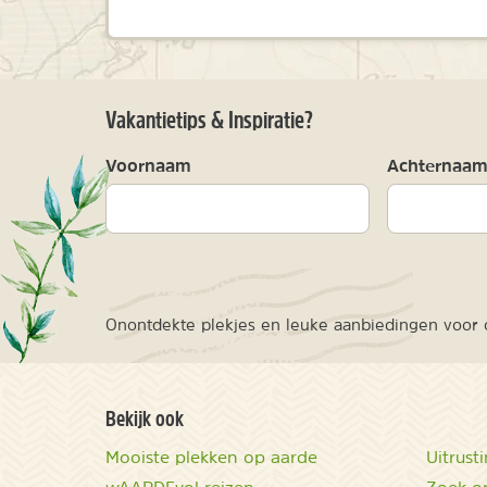
Vakantietips & Inspiratie?
Voornaam
Achternaa
Onontdekte plekjes en leuke aanbiedingen voor o
Bekijk ook
Mooiste plekken op aarde
Uitrust
wAARDEvol reizen
Zoek op