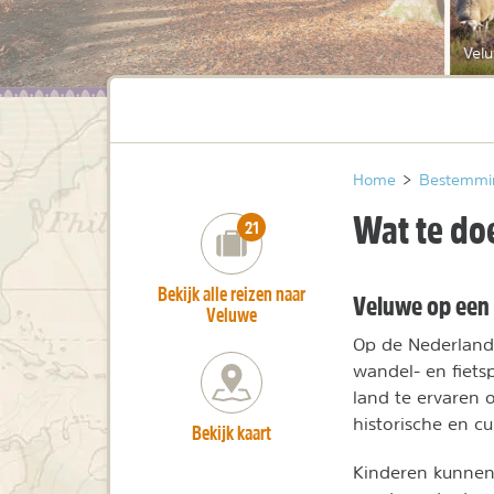
Vel
Home
>
Bestemmi
Wat te do
number_of_trips:
21
Bekijk alle reizen naar
Veluwe op een 
Veluwe
Op de Nederlands
wandel- en fiets
land te ervaren 
historische en cu
Bekijk kaart
Kinderen kunnen 