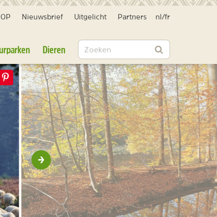
HOP
Nieuwsbrief
Uitgelicht
Partners
nl
/
fr
Zoeken
urparken
Dieren
Zoeken
Volgende