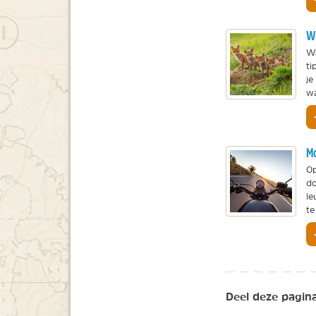
Wi
Wa
ti
je
wa
Mo
Op
do
le
te
Deel deze pagina