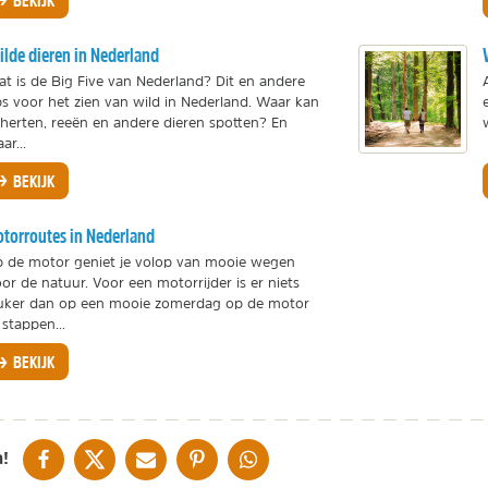
lde dieren in Nederland
t is de Big Five van Nederland? Dit en andere
ps voor het zien van wild in Nederland. Waar kan
 herten, reeën en andere dieren spotten? En
ar...
BEKIJK
torroutes in Nederland
 de motor geniet je volop van mooie wegen
or de natuur. Voor een motorrijder is er niets
uker dan op een mooie zomerdag op de motor
 stappen...
BEKIJK
DELEN OP FACEBOOK
DELEN OP X
DELEN VIA DE MAIL
DELEN OP PINTEREST
DELEN OP WHATSAPP
!