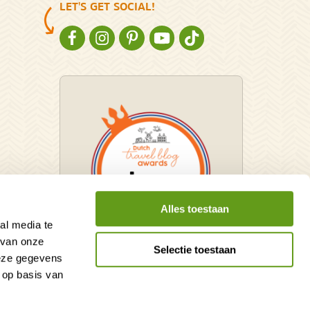
LET'S GET SOCIAL!
NATURESCANNER OP FACEBOOK
NATURESCANNER OP INSTAGRAM
NATURESCANNER OP PINTEREST
NATURESCANNER OP YOUTUBE
NATURESCANNER OP TIKT
Alles toestaan
al media te
 van onze
Selectie toestaan
deze gegevens
Winnaar Dutch Travel Blog
 op basis van
Awards