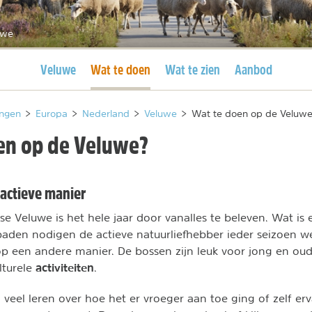
uwe
Huidige pagina
Huidige pagina
Veluwe
Wat te doen
Wat te zien
Aanbod
ngen
>
Europa
>
Nederland
>
Veluwe
>
Wat te doen op de Veluw
en op de Veluwe?
actieve manier
e Veluwe is het hele jaar door vanalles te beleven. Wat is 
paden nodigen de actieve natuurliefhebber ieder seizoen w
op een andere manier. De bossen zijn leuk voor jong en oud
activiteiten
lturele
.
veel leren over hoe het er vroeger aan toe ging of zelf erv