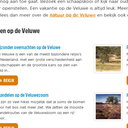
nog aan toe gaat. Bezoek een schaapskooi of kijk naar ou
r openstellen. Een vakantie op de Veluwe is altijd leuk. Mee
natuur op de Veluwe
 lees dan meer over de
en bekijk ook 
iten op de Veluwe
jzonder overnachten op de Veluwe
 Veluwe is een van de meest bijzondere regio's
 Nederland, met een grote verscheidenheid aan
ndschappen en de grootste kans op zien van
ld in...
BEKIJK
andelen op de Veluwezoom
 zijn zo veel hikes mogelijk dat je soms de bomen
or het bos niet meer ziet. We zetten de mooiste
ndelroutes van de Veluwezoom op een rij!
or...
BEKIJK