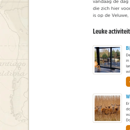
vandaag de dag 
die zich hier voo
is op de Veluwe,
Leuke activite
Bi
De
in
la
wi
W
Er
do
wa
Do