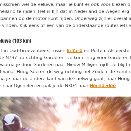
misschien wel de Veluwe, maar je kunt er ook voor kiezen 
iland te rijden. Het is fijn dat in Nederland de wegen erg 
pannen op de motor kunt rijden. Onderweg zijn er overal l
 vinden. Kijk eens of één van de onderstaande routes iets v
eluwe (103 km)
Ermelo
nt in Oud-Groevenbeek, tussen
en Putten. Als eerste r
de N797 op richting Garderen. Je komt nog voor Garderen 
aarna je door Garderen naar Nieuw Milligen rijdt. Je blijft
gt vanaf Hoog Soeren de weg richting het Zuiden. Je komt d
na je naar de andere kant van de snelweg gaat, naar Hoog 
Hoenderloo
je naar Ugchelen en pak je de N304 naar
.