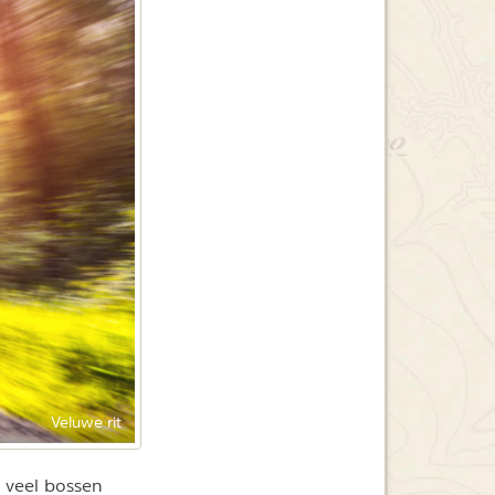
Veluwe rit
e veel bossen