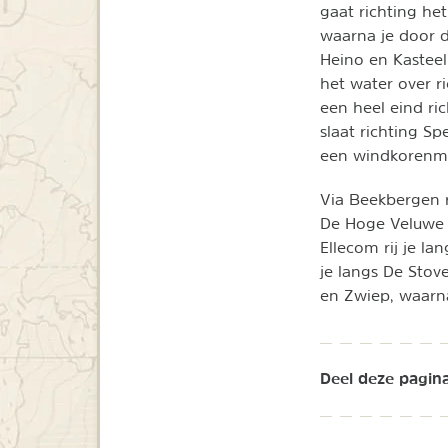
gaat richting het
waarna je door 
Heino en Kasteel
het water over r
een heel eind ric
slaat richting S
een windkorenm
Via Beekbergen r
De Hoge Veluwe 
Ellecom rij je la
je langs De Stov
en Zwiep, waarna
Deel deze pagina