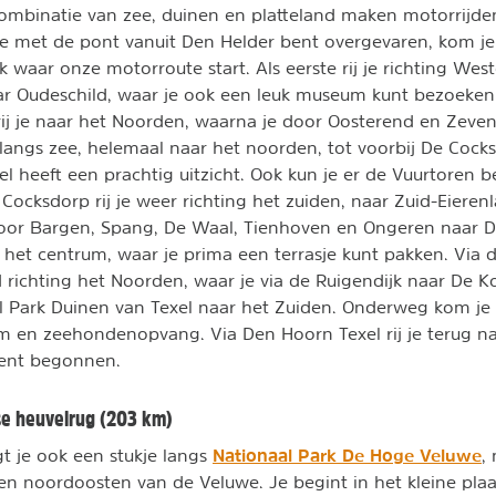
combinatie van zee, duinen en platteland maken motorrijde
e met de pont vanuit Den Helder bent overgevaren, kom je
ok waar onze motorroute start. Als eerste rij je richting West
ar Oudeschild, waar je ook een leuk museum kunt bezoeken
ij je naar het Noorden, waarna je door Oosterend en Zeve
langs zee, helemaal naar het noorden, tot voorbij De Cock
l heeft een prachtig uitzicht. Ook kun je er de Vuurtoren 
ocksdorp rij je weer richting het zuiden, naar Zuid-Eierenla
or Bargen, Spang, De Waal, Tienhoven en Ongeren naar D
 het centrum, waar je prima een terrasje kunt pakken. Via
d richting het Noorden, waar je via de Ruigendijk naar De Ko
l Park Duinen van Texel naar het Zuiden. Onderweg kom je
m en zeehondenopvang. Via Den Hoorn Texel rij je terug na
bent begonnen.
se heuvelrug (203 km)
Nationaal Park De Hoge Veluwe
t je ook een stukje langs
,
en noordoosten van de Veluwe. Je begint in het kleine pla