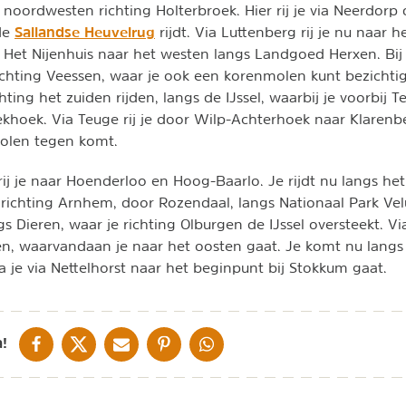
 noordwesten richting Holterbroek. Hier rij je via Neerdorp
Sallandse Heuvelrug
de
rijdt. Via Luttenberg rij je nu naar 
 Het Nijenhuis naar het westen langs Landgoed Herxen. Bij 
ichting Veessen, waar je ook een korenmolen kunt bezichtige
hting het zuiden rijden, langs de IJssel, waarbij je voorbij 
pekhoek. Via Teuge rij je door Wilp-Achterhoek naar Klarenb
olen tegen komt.
ij je naar Hoenderloo en Hoog-Baarlo. Je rijdt nu langs het
richting Arnhem, door Rozendaal, langs Nationaal Park Ve
ngs Dieren, waar je richting Olburgen de IJssel oversteekt. Vi
en, waarvandaan je naar het oosten gaat. Je komt nu langs
 je via Nettelhorst naar het beginpunt bij Stokkum gaat.
DELEN OP FACEBOOK
DELEN OP X
DELEN VIA DE MAIL
DELEN OP PINTEREST
DELEN OP WHATSAPP
!