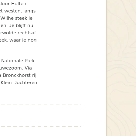
 door Holten,
het westen, langs
Wijhe steek je
n. Je blijft nu
Terwolde rechtsaf
eek, waar je nog
 Nationale Park
luwezoom. Via
a Bronckhorst rij
 Klein Dochteren