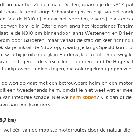
jdt nu naar het Zuiden, naar Deelen, waarna je de N804 pakt
nt slaan. Je komt langs Schaarsbergen en blijft via het ran
en. Via de N310 rij je naar het Noorden, waarbij je als eers
derweg kom je in Otterlo nog langs het Nederlands Tegel
laat je de N310 om binnendoor langs Westeneng en Drieënh
om door Garderen, maar verlaat de stad dit keer richting
k sla je linksaf de N302 op, waarbij je langs Speuld komt. J
n, waarbij je uiteindelijk in Harderwijk uitkomt. Onderweg k
urantjes tegen in de verschillende dorpen rond De Hoge V
tuurlijk overal molens tegen, die ook regelmatig open zijn
lig de weg op gaat met een betrouwbare helm en een motor
ooit een tweedehands helm, omdat je niet weet wat er mee
helm kopen
jn van integrale schade. Nieuwe
? Kijk dan of de
doen aan een keurmerk.
75,7 km)
n wel één van de mooiste motorroutes door de natuur die j