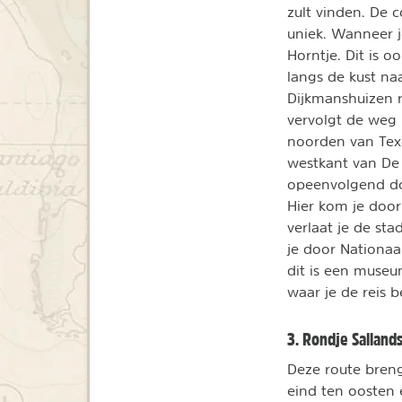
zult vinden. De 
uniek. Wanneer j
Horntje. Dit is o
langs de kust na
Dijkmanshuizen r
vervolgt de weg 
noorden van Texe
westkant van De C
opeenvolgend do
Hier kom je door
verlaat je de sta
je door Nationaa
dit is een museu
waar je de reis 
3. Rondje Salland
Deze route breng
eind ten oosten 