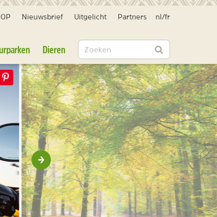
HOP
Nieuwsbrief
Uitgelicht
Partners
nl
/
fr
Zoeken
urparken
Dieren
Zoeken
Volgende