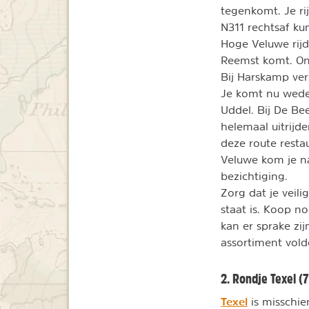
tegenkomt. Je ri
N311 rechtsaf ku
Hoge Veluwe rijd
Reemst komt. On
Bij Harskamp ver
Je komt nu weder
Uddel. Bij De Bee
helemaal uitrijde
deze route resta
Veluwe kom je na
bezichtiging.
Zorg dat je vei
staat is. Koop n
kan er sprake zi
assortiment vol
2. Rondje Texel (
Texel
is misschie