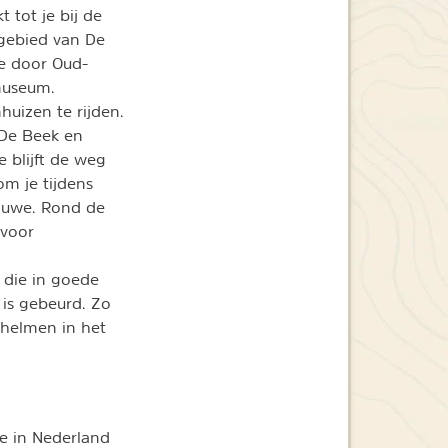
 tot je bij de
dgebied van De
te door Oud-
museum.
uizen te rijden.
 De Beek en
e blijft de weg
om je tijdens
eluwe. Rond de
 voor
 die in goede
 is gebeurd. Zo
 helmen in het
e in Nederland