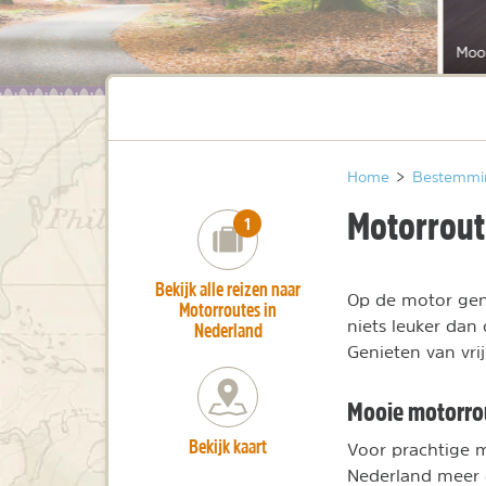
Moo
Home
>
Bestemmi
Motorrout
number_of_trips:
1
Bekijk alle reizen naar
Op de motor geni
Motorroutes in
niets leuker dan
Nederland
Genieten van vrij
Mooie motorro
Bekijk kaart
Voor prachtige m
Nederland meer