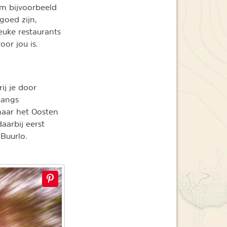
om bijvoorbeeld
goed zijn,
euke restaurants
oor jou is.
ij je door
langs
 naar het Oosten
aarbij eerst
Buurlo.