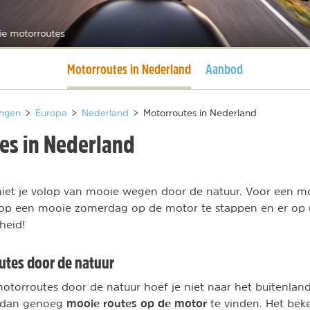
ie motorroutes
Huidige pagina
Motorroutes in Nederland
Aanbod
ngen
>
Europa
>
Nederland
>
Motorroutes in Nederland
es in Nederland
et je volop van mooie wegen door de natuur. Voor een mot
 op een mooie zomerdag op de motor te stappen en er op ui
heid!
utes door de natuur
otorroutes door de natuur hoef je niet naar het buitenland.
mooie routes op de motor
 dan genoeg
te vinden. Het bek