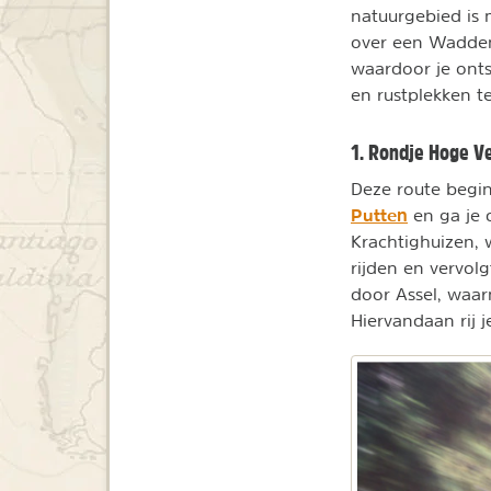
natuurgebied is 
over een Waddene
waardoor je onts
en rustplekken te
1. Rondje Hoge V
Deze route begi
Putten
en ga je 
Krachtighuizen, w
rijden en vervol
door Assel, waar
Hiervandaan rij 