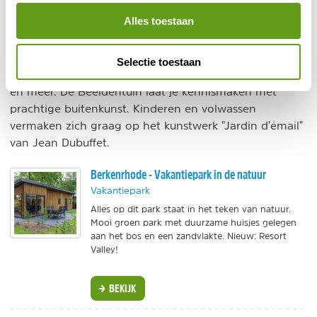
5. Kröller-Müller Museum
Alles toestaan
Midden in het park van de Hoge Veluwe staat het
indrukwekkende Kröller-Müller, met vele mooie
moderne kunstobjecten: schilderijen van onder meer
Selectie toestaan
Van Gogh, Ensor, Mondriaan, Monet, Picasso, Toorop
en meer. De Beeldentuin laat je kennismaken met
prachtige buitenkunst. Kinderen en volwassen
vermaken zich graag op het kunstwerk "Jardin d'émail"
van Jean Dubuffet.
Berkenrhode - Vakantiepark in de natuur
Vakantiepark
Alles op dit park staat in het teken van natuur.
Mooi groen park met duurzame huisjes gelegen
aan het bos en een zandvlakte. Nieuw: Resort
Valley!
BEKIJK