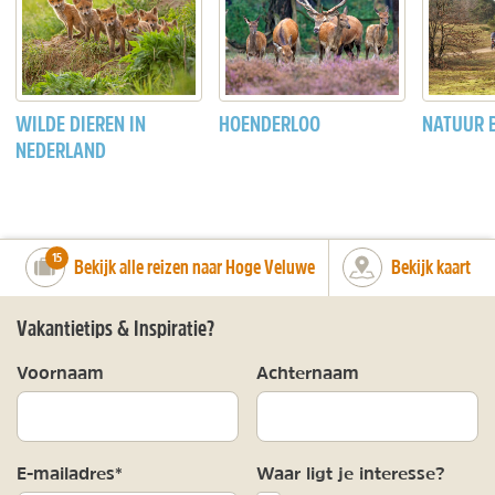
WILDE DIEREN IN
HOENDERLOO
NATUUR B
NEDERLAND
number_of_trips:
15
Bekijk alle reizen naar Hoge Veluwe
Bekijk kaart
Vakantietips & Inspiratie?
Voornaam
Achternaam
E-mailadres*
Waar ligt je interesse?