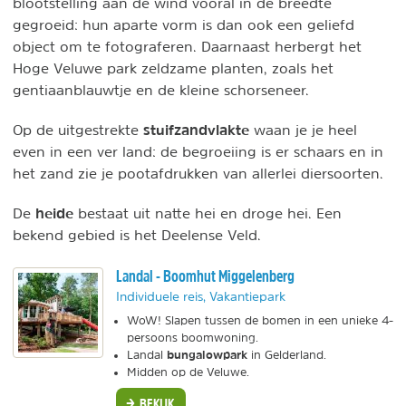
blootstelling aan de wind vooral in de breedte
gegroeid: hun aparte vorm is dan ook een geliefd
object om te fotograferen. Daarnaast herbergt het
Hoge Veluwe park zeldzame planten, zoals het
gentiaanblauwtje en de kleine schorseneer.
stuifzandvlakte
Op de uitgestrekte
waan je je heel
even in een ver land: de begroeiing is er schaars en in
het zand zie je pootafdrukken van allerlei diersoorten.
heide
De
bestaat uit natte hei en droge hei. Een
bekend gebied is het Deelense Veld.
Landal - Boomhut Miggelenberg
Individuele reis, Vakantiepark
WoW! Slapen tussen de bomen in een unieke 4-
persoons boomwoning.
bungalowpark
Landal
in Gelderland.
Midden op de Veluwe.
BEKIJK