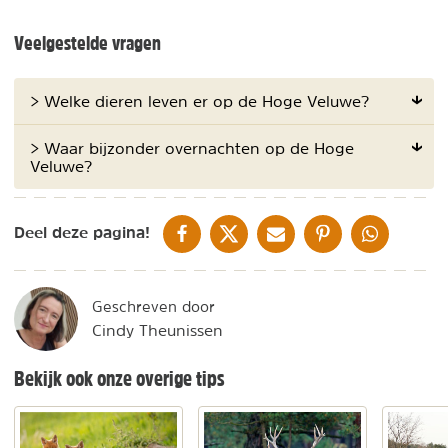
Veelgestelde vragen
> Welke dieren leven er op de Hoge Veluwe?
> Waar bijzonder overnachten op de Hoge
Veluwe?
DELEN OP FACEBOOK
DELEN OP X
DELEN VIA DE MAIL
DELEN OP PINTEREST
DELEN OP WH
Deel deze pagina!
Geschreven door
Cindy Theunissen
Bekijk ook onze overige tips