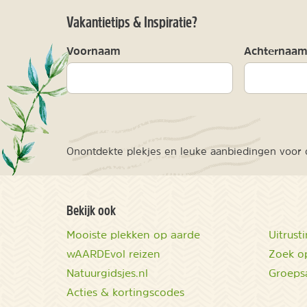
Vakantietips & Inspiratie?
Voornaam
Achternaa
Onontdekte plekjes en leuke aanbiedingen voor o
Bekijk ook
Mooiste plekken op aarde
Uitrust
wAARDEvol reizen
Zoek op
Natuurgidsjes.nl
Groeps
Acties & kortingscodes