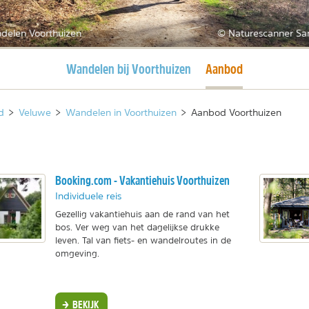
delen Voorthuizen
© Naturescanner Sa
Huidige pagina
Huidige pagina
Wandelen bij Voorthuizen
Aanbod
d
>
Veluwe
>
Wandelen in Voorthuizen
>
Aanbod Voorthuizen
Booking.com - Vakantiehuis Voorthuizen
Individuele reis
Gezellig vakantiehuis aan de rand van het
bos. Ver weg van het dagelijkse drukke
leven. Tal van fiets- en wandelroutes in de
omgeving.
BEKIJK