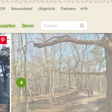
HOP
Nieuwsbrief
Uitgelicht
Partners
nl
/
fr
Zoeken
urparken
Dieren
Zoeken
Volgende