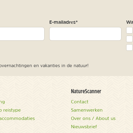
m
E-mailadres*
Waa
vernachtingen en vakanties in de natuur!
NatureScanner
ing
Contact
 reistype
Samenwerken
accommodaties
Over ons / About us
Nieuwsbrief