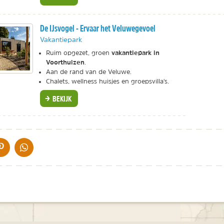
De IJsvogel - Ervaar het Veluwegevoel
Vakantiepark
vakantiepark in
Ruim opgezet, groen
Voorthuizen
.
Aan de rand van de Veluwe.
Chalets, wellness huisjes en groepsvilla's.
BEKIJK
IA DE MAIL
DELEN OP PINTEREST
DELEN OP WHATSAPP