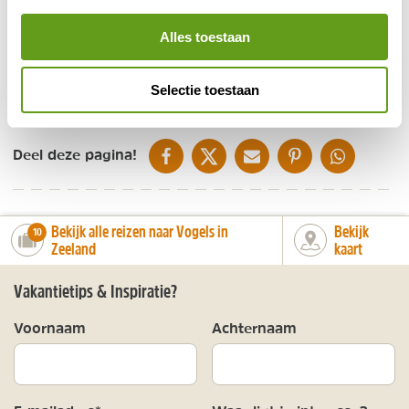
met meerdere slaapkamers, mooie tuin,
verwarmd binnenzwembad en sauna.
Alles toestaan
BEKIJK
Selectie toestaan
DELEN OP FACEBOOK
DELEN OP X
DELEN VIA DE MAIL
DELEN OP PINTEREST
DELEN OP WH
Deel deze pagina!
Bekijk alle reizen naar Vogels in
Bekijk
number_of_trips:
10
Zeeland
kaart
Vakantietips & Inspiratie?
Voornaam
Achternaam