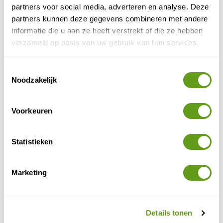
partners voor social media, adverteren en analyse. Deze
Landal - Residence Ouddorp Duin
partners kunnen deze gegevens combineren met andere
Vakantiepark
informatie die u aan ze heeft verstrekt of die ze hebben
Moderne huisjes met sauna
verzameld op basis van uw gebruik van hun services.
Loop direct de duinen in
Watersport of zwemmen in zee
Toestemmingsselectie
BEKIJK
Noodzakelijk
Molecaten - Park Waterdunen
Voorkeuren
Vakantiepark
Rechtstreeks aan het strand en het natuurpark
Waterdunen ligt dit gloednieuwe park met mooie
Statistieken
huisjes, glampingtenten en een camping.
BEKIJK
Marketing
Booking.com - Het Zilte
Individuele reis
Details tonen
Zeer luxe B&B in Zuidzande. Net appartement