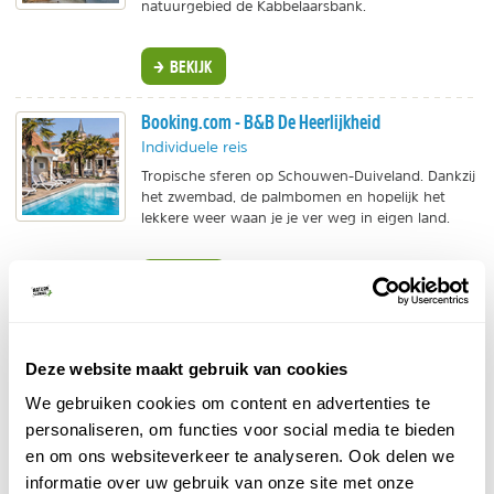
natuurgebied de Kabbelaarsbank.
BEKIJK
Booking.com - B&B De Heerlijkheid
Individuele reis
Tropische sferen op Schouwen-Duiveland. Dankzij
het zwembad, de palmbomen en hopelijk het
lekkere weer waan je je ver weg in eigen land.
BEKIJK
Oysterduinen
Vakantiepark
Deze website maakt gebruik van cookies
Vakantiepark in mossel- en oesterdorp Yerseke.
We gebruiken cookies om content en advertenties te
Genieten van wellness in een luxe vakantiewoning
personaliseren, om functies voor social media te bieden
op resort Oysterduinen.
en om ons websiteverkeer te analyseren. Ook delen we
BEKIJK
informatie over uw gebruik van onze site met onze