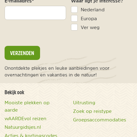
E-mailadres*
Waar ligt je interesse?
Nederland
Europa
Ver weg
VERZENDEN
Onontdekte plekjes en leuke aanbiedingen voor
overnachtingen en vakanties in de natuur!
Bekijk ook
Mooiste plekken op
Uitrusting
aarde
Zoek op reistype
wAARDEvol reizen
Groepsaccommodaties
Natuurgidsjes.nl
Acties & kortingscodes