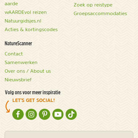
aarde
Zoek op reistype
wAARDEvol reizen
Groepsaccommodaties
Natuurgidsjes.nl
Acties & kortingscodes
NatureScanner
Contact
Samenwerken
Over ons / About us
Nieuwsbrief
Volg ons voor meer inspiratie
LET'S GET SOCIAL!
NATURESCANNER OP FACEBOOK
NATURESCANNER OP INSTAGRAM
NATURESCANNER OP PINTEREST
NATURESCANNER OP YOUTUBE
NATURESCANNER OP TIKTOK