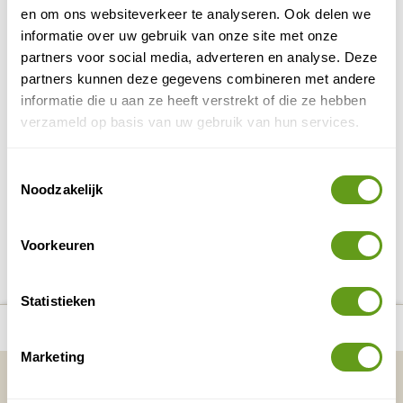
rivier. Een...
en om ons websiteverkeer te analyseren. Ook delen we
BEKIJK
informatie over uw gebruik van onze site met onze
partners voor social media, adverteren en analyse. Deze
Wandelen in Oostenrijk
partners kunnen deze gegevens combineren met andere
Wie houdt van bloeiende alpenweiden,
informatie die u aan ze heeft verstrekt of die ze hebben
vergezichten met imposante bergen, watervallen
verzameld op basis van uw gebruik van hun services.
en kraakheldere bergmeertjes met salamanders
en libelles, moet...
Toestemmingsselectie
BEKIJK
Noodzakelijk
DELEN OP FACEBOOK
DELEN OP X
DELEN VIA DE MAIL
DELEN OP PINTEREST
DELEN OP WH
Deel deze pagina!
Voorkeuren
Statistieken
number_of_trips:
5
Bekijk alle reizen naar Oberösterreich
Bekijk kaart
Marketing
Vakantietips & Inspiratie?