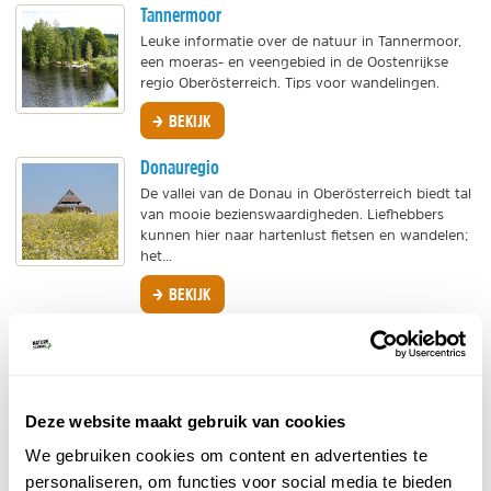
Tannermoor
Leuke informatie over de natuur in Tannermoor,
een moeras- en veengebied in de Oostenrijkse
regio Oberösterreich. Tips voor wandelingen.
BEKIJK
Donauregio
De vallei van de Donau in Oberösterreich biedt tal
van mooie bezienswaardigheden. Liefhebbers
kunnen hier naar hartenlust fietsen en wandelen;
het...
BEKIJK
Wat te doen in Opper-Oostenrijk?
Fietsen langs de Donau
Deze website maakt gebruik van cookies
Ontdek de Donau-fietsroute van Passau naar
Wenen of maak kennis met een van de vele
We gebruiken cookies om content en advertenties te
andere fietsroutes die te bereiken zijn vanaf de
personaliseren, om functies voor social media te bieden