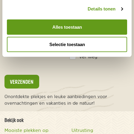
Voornaam
Achternaam
Details tonen
Alles toestaan
E-mailadres*
Waar ligt je interesse?
Nederland
Selectie toestaan
Europa
Ver weg
VERZENDEN
Onontdekte plekjes en leuke aanbiedingen voor
overnachtingen en vakanties in de natuur!
Bekijk ook
Mooiste plekken op
Uitrusting