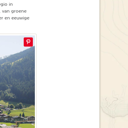
gio in
g, van groene
er en eeuwige