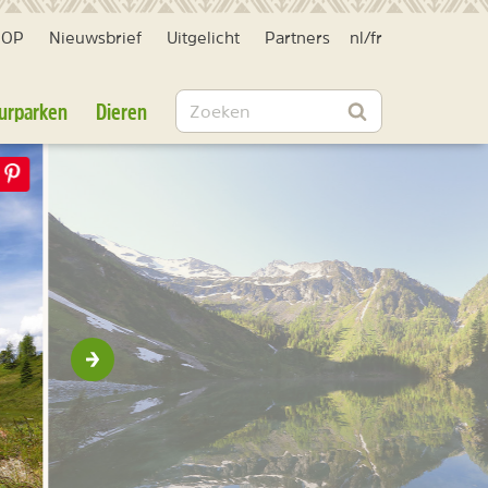
HOP
Nieuwsbrief
Uitgelicht
Partners
nl
/
fr
Zoeken
urparken
Dieren
Zoeken
Volgende