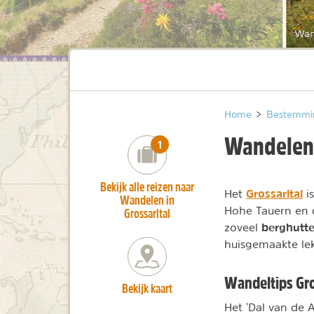
Wand
Home
>
Bestemmi
Wandelen 
number_of_trips:
1
Bekijk alle reizen naar
Grossarltal
Het
is
Wandelen in
Hohe Tauern en 
Grossarltal
berghutt
zoveel
huisgemaakte lek
Wandeltips Gro
Bekijk kaart
Het 'Dal van de 