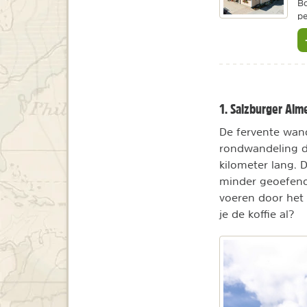
Bo
pe
1. Salzburger Al
De fervente wan
rondwandeling do
kilometer lang. 
minder geoefend
voeren door het 
je de koffie al?