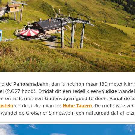
Panoramabahn
eld de
, dan is het nog maar 180 meter kli
el
(2.027 hoog). Omdat dit een redelijk eenvoudige wandelin
en en zelfs met een kinderwagen goed te doen. Vanaf de to
astein
Hohe Tauern
en de pieken van de
. De route is te ve
ewandel de Großarler Sinnesweg, een natuurpad dat al je zin