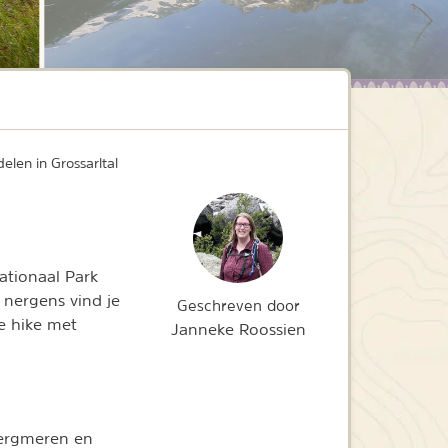
len in Grossarltal
ationaal Park
n nergens vind je
Geschreven door
je hike met
Janneke Roossien
bergmeren en