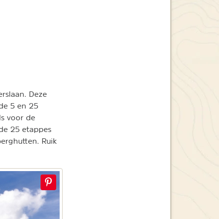
erslaan. Deze
 de 5 en 25
ls voor de
 de 25 etappes
berghutten. Ruik