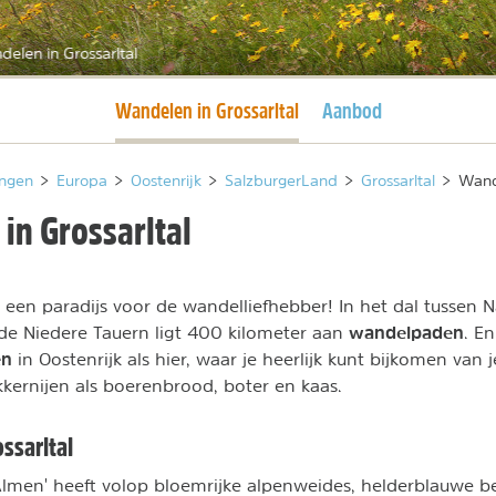
elen in Grossarltal
Huidige pagina
Wandelen in Grossarltal
Aanbod
ngen
>
Europa
>
Oostenrijk
>
SalzburgerLand
>
Grossarltal
>
Wande
in Grossarltal
 een paradijs voor de wandelliefhebber! In het dal tussen N
wandelpaden
de Niedere Tauern ligt 400 kilometer aan
. E
en
in Oostenrijk als hier, waar je heerlijk kunt bijkomen van 
kernijen als boerenbrood, boter en kaas.
ssarltal
Almen' heeft volop bloemrijke alpenweides, helderblauwe 