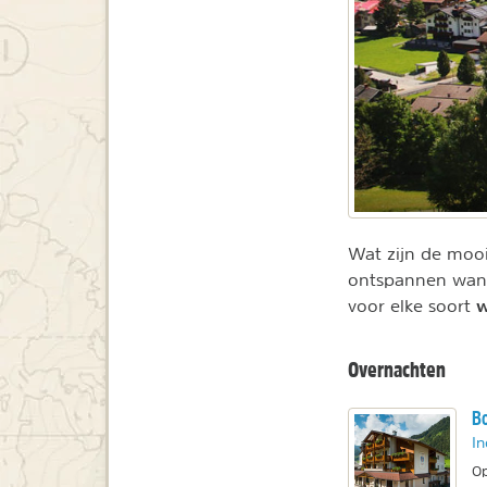
Wat zijn de mooi
ontspannen wande
w
voor elke soort
Overnachten
Bo
In
Op