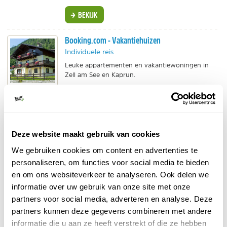
BEKIJK
Booking.com - Vakantiehuizen
Individuele reis
Leuke appartementen en vakantiewoningen in
Zell am See en Kaprun.
BEKIJK
Booking.com - Boutique Hotel Pinzgauerhof
Deze website maakt gebruik van cookies
Individuele reis
We gebruiken cookies om content en advertenties te
Zoek je een fijn hotelletje in de buurt van de
personaliseren, om functies voor social media te bieden
gondel naar de Kitzsteinhorn en de Sigmund
Thun Klamm? Bij gastheer Mike ben je in goede
en om ons websiteverkeer te analyseren. Ook delen we
handen!
informatie over uw gebruik van onze site met onze
partners voor social media, adverteren en analyse. Deze
BEKIJK
partners kunnen deze gegevens combineren met andere
informatie die u aan ze heeft verstrekt of die ze hebben