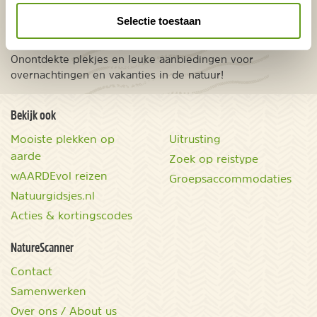
Selectie toestaan
VERZENDEN
Onontdekte plekjes en leuke aanbiedingen voor
overnachtingen en vakanties in de natuur!
Bekijk ook
Mooiste plekken op
Uitrusting
aarde
Zoek op reistype
wAARDEvol reizen
Groepsaccommodaties
Natuurgidsjes.nl
Acties & kortingscodes
NatureScanner
Contact
Samenwerken
Over ons / About us