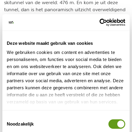
skitunnel van de wereld: 476 m. En kom je uit deze
tunnel, dan is het panoramisch uitzicht overweldigend
en fenomenaal!
2. Zamang Bahn
Gondels 6 persoons (2003).
De 2e gondel in Schruns
Deze website maakt gebruik van cookies
vind je bijna aan het eind van de Silvrettastrasse
We gebruiken cookies om content en advertenties te
richting St. Gallenkirch. In tegenstelling met de
personaliseren, om functies voor social media te bieden
Zamang Bahn
Hochjoch Bahn is de
een comfortabele
en om ons websiteverkeer te analyseren. Ook delen we
manier om de Kapellalpe te bereiken. De parkeerplaats
informatie over uw gebruik van onze site met onze
is ruim en meteen achter het dalstation; je hoeft dus
partners voor social media, adverteren en analyse. Deze
niet ver te lopen. En parkeren doe je hier gratis. Aan
partners kunnen deze gegevens combineren met andere
de andere kant van de straat is een sportzaak waar je
informatie die u aan ze heeft verstrekt of die ze hebben
je ski- en/of snowboardmateriaal kunt huren. En ze
verzameld op basis van uw gebruik van hun services.
zullen er ongetwijfeld ook sneeuwschoenen verkopen
of verhuren.
Toestemmingsselectie
Noodzakelijk
3. Kapell Bahn