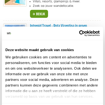
Villa's, resorts, glampings & meer.
Zoek op jouw wandellocatie.
BEKIJK
Intrepid Travel - Rota Vicentina in groep
Groepsreis
Fisherman’s Trail
8-daagse wandelreis over de
.
De schoonheid van de Algarve en Alentejo.
Wandelen in internationale groep.
Deze website maakt gebruik van cookies
BEKIJK
We gebruiken cookies om content en advertenties te
personaliseren, om functies voor social media te bieden
Hillwalk Tours - Individuele wandelreizen in de
en om ons websiteverkeer te analyseren. Ook delen we
Algarve
informatie over uw gebruik van onze site met onze
Individuele reis
partners voor social media, adverteren en analyse. Deze
Kies je niveau, rustig of gemiddeld, en ontdek
partners kunnen deze gegevens combineren met andere
indrukwekkende rotsformaties in het westen of
informatie die u aan ze heeft verstrekt of die ze hebben
de unieke ecologie en wilde dieren in het oosten.
verzameld op basis van uw gebruik van hun services.
BEKIJK