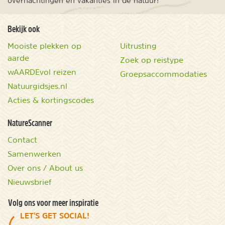
overnachtingen en vakanties in de natuur!
Bekijk ook
Mooiste plekken op
Uitrusting
aarde
Zoek op reistype
wAARDEvol reizen
Groepsaccommodaties
Natuurgidsjes.nl
Acties & kortingscodes
NatureScanner
Contact
Samenwerken
Over ons / About us
Nieuwsbrief
Volg ons voor meer inspiratie
LET'S GET SOCIAL!