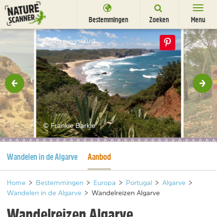
Ga
naar
Bestemmingen
Zoeken
Menu
content
Bestemmingen
Algarve westkust
Overnachten
Activiteiten
rige
Vol
Natuurparken
Dieren
© Frankie Barkie
DEALS
SHOP
Huidige pagina
Huidige pagina
Wandelen in de Algarve
Aanbod
Nieuwsbrief
Uitgelicht
Partners
/
nl
fr
Home
>
Bestemmingen
>
Europa
>
Portugal
>
Algarve
>
Wandelen in de Algarve
>
Wandelreizen Algarve
Wandelreizen Algarve