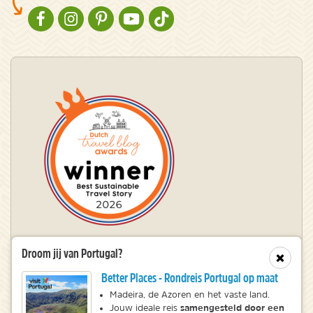
NATURESCANNER OP FACEBOOK
NATURESCANNER OP INSTAGRAM
NATURESCANNER OP PINTEREST
NATURESCANNER OP YOUTUBE
NATURESCANNER OP TIKTOK
Droom jij van Portugal?
Winnaar Dutch Travel Blog Awards
Sluit
Better Places - Rondreis Portugal op maat
Madeira, de Azoren en het vaste land.
samengesteld door een
© 2010 – 2026 NatureScanner.nl
Jouw ideale reis