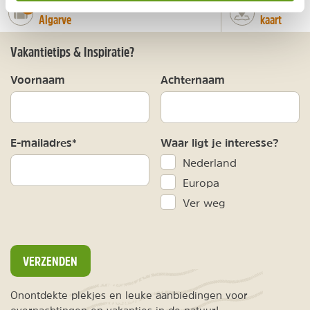
Bekijk alle reizen naar Wandelen in de
Bekijk
number_of_trips:
9
Algarve
kaart
Vakantietips & Inspiratie?
Voornaam
Achternaam
E-mailadres*
Waar ligt je interesse?
Nederland
Europa
Ver weg
VERZENDEN
Onontdekte plekjes en leuke aanbiedingen voor