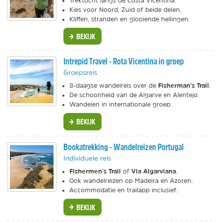
Trektocht langs de Costa Vicentina.
Kies voor Noord, Zuid of beide delen.
Kliffen, stranden en glooiende hellingen.
BEKIJK
Intrepid Travel - Rota Vicentina in groep
Groepsreis
Fisherman’s Trail
8-daagse wandelreis over de
.
De schoonheid van de Algarve en Alentejo.
Wandelen in internationale groep.
BEKIJK
Bookatrekking - Wandelreizen Portugal
Individuele reis
Fishermen's Trail
Via Algarviana
of
.
Ook wandelreizen op Madeira en Azoren.
Accommodatie en trailapp inclusief.
BEKIJK