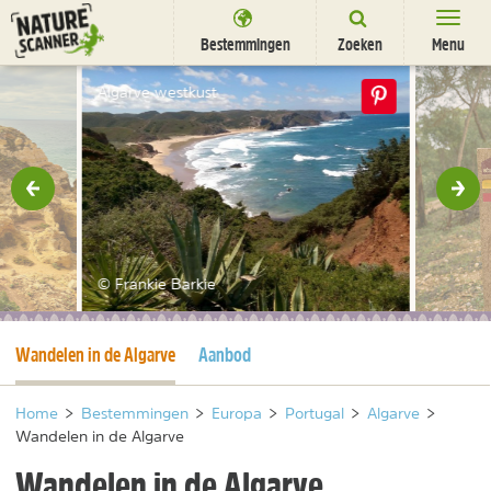
Ga
naar
Bestemmingen
Zoeken
Menu
content
Bestemmingen
Algarve westkust
Overnachten
Activiteiten
rige
Vol
Natuurparken
Dieren
© Frankie Barkie
DEALS
SHOP
Huidige pagina
Wandelen in de Algarve
Aanbod
Nieuwsbrief
Uitgelicht
Partners
/
nl
fr
Home
>
Bestemmingen
>
Europa
>
Portugal
>
Algarve
>
Wandelen in de Algarve
Wandelen in de Algarve