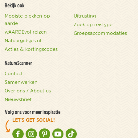
Bekijk ook
Mooiste plekken op
Uitrusting
aarde
Zoek op reistype
wAARDEvol reizen
Groepsaccommodaties
Natuurgidsjes.nl
Acties & kortingscodes
NatureScanner
Contact
Samenwerken
Over ons / About us
Nieuwsbrief
Volg ons voor meer inspiratie
LET'S GET SOCIAL!
NATURESCANNER OP FACEBOOK
NATURESCANNER OP INSTAGRAM
NATURESCANNER OP PINTEREST
NATURESCANNER OP YOUTUBE
NATURESCANNER OP TIKTOK