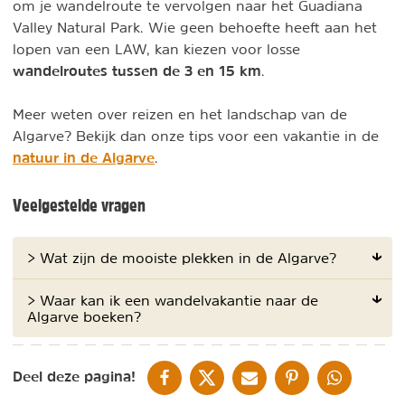
om je wandelroute te vervolgen naar het Guadiana
Valley Natural Park. Wie geen behoefte heeft aan het
lopen van een LAW, kan kiezen voor losse
wandelroutes tussen de 3 en 15 km
.
Meer weten over reizen en het landschap van de
Algarve? Bekijk dan onze tips voor een vakantie in de
natuur in de Algarve
.
Veelgestelde vragen
> Wat zijn de mooiste plekken in de Algarve?
> Waar kan ik een wandelvakantie naar de
Algarve boeken?
DELEN OP FACEBOOK
DELEN OP X
DELEN VIA DE MAIL
DELEN OP PINTEREST
DELEN OP WH
Deel deze pagina!