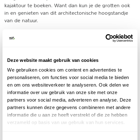
kajaktour te boeken. Want dan kun je de grotten ook
in en genieten van dit architectonische hoogstandje
van de natuur.
3. Wandelen langs moerassen en zoutpannen
Naast ruige kliffen heeft de kust van Zuid-Portugal ook
drassige gebieden en zoutpannen, die een trekpleister
Deze website maakt gebruik van cookies
vormen voor vogels. Vooral het gebied tussen Faro en
de Spaanse grens (bij de zoutpannen van Castro Marim
We gebruiken cookies om content en advertenties te
Tavira
en van
naar Luz de Tavira) leent zich voor mooie
personaliseren, om functies voor social media te bieden
dagwandelingen naar de moerassen en zoutpannen
en om ons websiteverkeer te analyseren. Ook delen we
van de Algarve.
informatie over uw gebruik van onze site met onze
partners voor social media, adverteren en analyse. Deze
partners kunnen deze gegevens combineren met andere
informatie die u aan ze heeft verstrekt of die ze hebben
verzameld op basis van uw gebruik van hun services.
Toestemmingsselectie