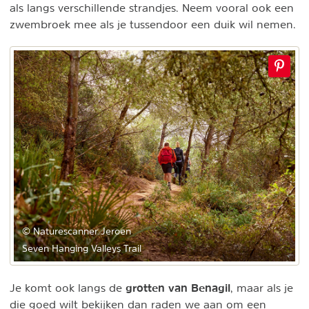
als langs verschillende strandjes. Neem vooral ook een
zwembroek mee als je tussendoor een duik wil nemen.
© Naturescanner Jeroen
Seven Hanging Valleys Trail
grotten van Benagil
Je komt ook langs de
, maar als je
die goed wilt bekijken dan raden we aan om een