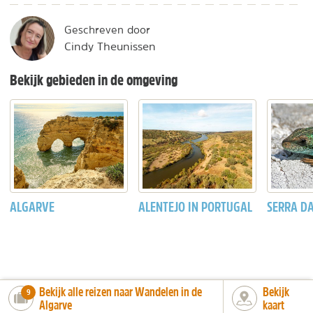
Geschreven door
Cindy Theunissen
Bekijk gebieden in de omgeving
ALGARVE
ALENTEJO IN PORTUGAL
SERRA DA
Bekijk alle reizen naar Wandelen in de
Bekijk
number_of_trips:
9
Algarve
kaart