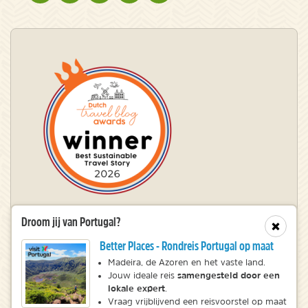
Droom jij van Portugal?
Winnaar Dutch Travel Blog Awards
Sluit
Better Places - Rondreis Portugal op maat
Madeira, de Azoren en het vaste land.
samengesteld door een
© 2010 – 2026 NatureScanner.nl
Jouw ideale reis
lokale expert
.
Veelgestelde vragen
Vraag vrijblijvend een reisvoorstel op maat