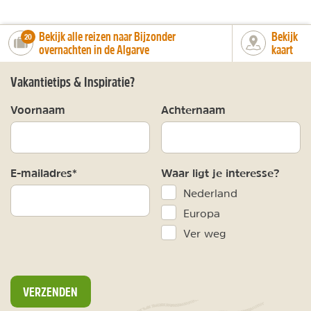
Bekijk alle reizen naar Bijzonder
Bekijk
number_of_trips:
20
overnachten in de Algarve
kaart
Vakantietips & Inspiratie?
Voornaam
Achternaam
E-mailadres*
Waar ligt je interesse?
Nederland
Europa
Ver weg
VERZENDEN