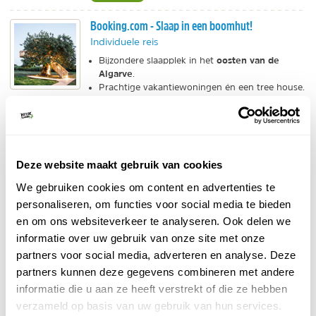
Booking.com - Slaap in een boomhut!
Individuele reis
oosten van de
Bijzondere slaapplek in het
Algarve
.
Prachtige vakantiewoningen én een tree house.
Zeer sfeervolle boomhut met zicht op zee.
BEKIJK
Deze website maakt gebruik van cookies
5. Chalets in de Algarve
We gebruiken cookies om content en advertenties te
Voor wie houdt van eenvoud met een warm, lokaal
personaliseren, om functies voor social media te bieden
gevoel zijn er knusse chaletjes in de Algarve. Ze staan
en om ons websiteverkeer te analyseren. Ook delen we
vaak op kleine campings of erfjes van locals en hebben
informatie over uw gebruik van onze site met onze
een houten veranda en uitzicht op de mooie
partners voor social media, adverteren en analyse. Deze
Portugese natuur
. Een goede keuze als je op zoek
partners kunnen deze gegevens combineren met andere
bent naar een knus plekje voor jezelf of samen met je
informatie die u aan ze heeft verstrekt of die ze hebben
partner.
verzameld op basis van uw gebruik van hun services.