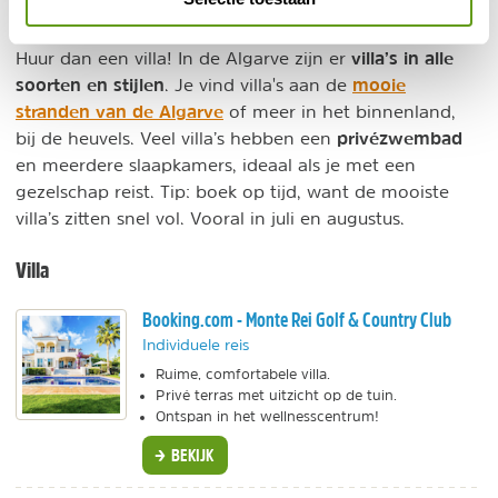
Met een groep vrienden of familie naar de Algarve?
villa’s in alle
Huur dan een villa! In de Algarve zijn er
soorten en stijlen
mooie
. Je vind villa's
aan de
stranden van de Algarve
of meer in het binnenland,
privézwembad
bij de heuvels. Veel villa’s hebben een
en meerdere slaapkamers, ideaal als je met een
gezelschap reist. Tip: boek op tijd, want de mooiste
villa’s zitten snel vol. Vooral in juli en augustus.
Villa
Booking.com - Monte Rei Golf & Country Club
Individuele reis
Ruime, comfortabele villa.
Privé terras met uitzicht op de tuin.
Ontspan in het wellnesscentrum!
BEKIJK