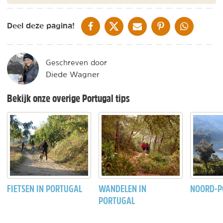
DELEN OP FACEBOOK
DELEN OP X
DELEN VIA DE MAIL
DELEN OP PINTEREST
DELEN OP WH
Deel deze pagina!
Geschreven door
Diede Wagner
Bekijk onze overige Portugal tips
FIETSEN IN PORTUGAL
WANDELEN IN
NOORD-P
PORTUGAL