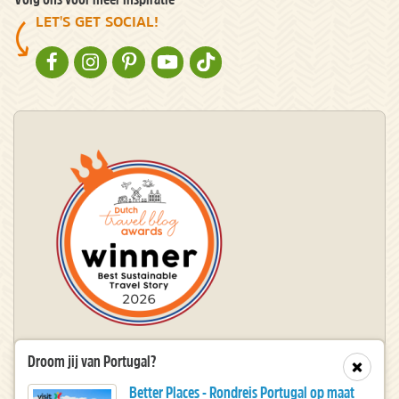
LET'S GET SOCIAL!
NATURESCANNER OP FACEBOOK
NATURESCANNER OP INSTAGRAM
NATURESCANNER OP PINTEREST
NATURESCANNER OP YOUTUBE
NATURESCANNER OP TIKTOK
Droom jij van Portugal?
Winnaar Dutch Travel Blog Awards
Sluit
Better Places - Rondreis Portugal op maat