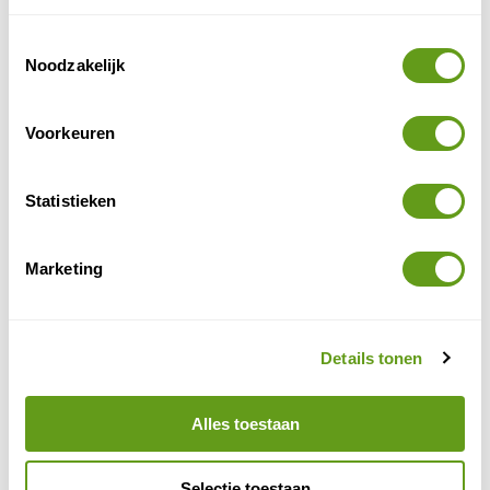
Unieke chaletjes
Toestemmingsselectie
Noodzakelijk
Booking.com - Hideaway Nature by Seewest
Individuele reis
Voorkeuren
Ideaal gelegen nabij diverse gezellige dorpjes.
Knus ingericht chaletje.
Incl. eigen keuken en badkamer.
Statistieken
BEKIJK
Booking.com - Moinho do Barulho
Marketing
Individuele reis
Heerlijk ontspannen met zeezicht.
Comfort en volledige privacy.
Details tonen
Rustige natuurplek met zwembad.
BEKIJK
Alles toestaan
6. Villa’s in de Algarve
Selectie toestaan