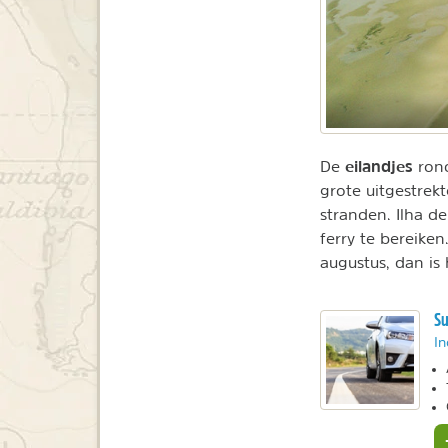
eilandjes
De
ron
grote uitgestre
stranden. Ilha d
ferry te bereike
augustus, dan is
Su
In