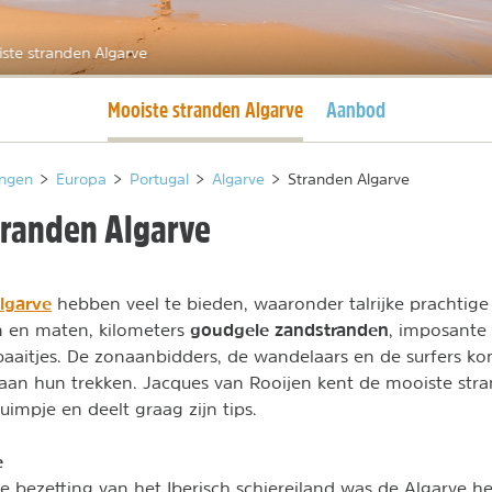
ste stranden Algarve
Huidige pagina
Mooiste stranden Algarve
Aanbod
ngen
>
Europa
>
Portugal
>
Algarve
>
Stranden Algarve
tranden Algarve
lgarve
hebben veel te bieden, waaronder talrijke prachtige 
goudgele zandstranden
en en maten, kilometers
, imposante 
e baaitjes. De zonaanbidders, de wandelaars en de surfers k
 aan hun trekken. Jacques van Rooijen kent de mooiste str
uimpje en deelt graag zijn tips.
e
e bezetting van het Iberisch schiereiland was de Algarve h