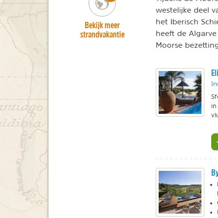
westelijke deel 
het Iberisch Schi
Bekijk meer
strandvakantie
heeft de Algarve
Moorse bezetting
El
In
Sf
in
vl
By