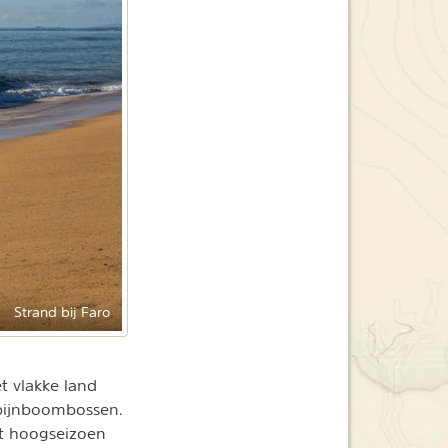
Strand bij Faro
t vlakke land
n pijnboombossen.
et hoogseizoen