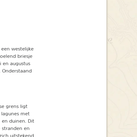
 een westelijke
oelend briesje
li en augustus
r. Onderstaand
e grens ligt
e lagunes met
 en duinen. Dit
 stranden en
zich uitstekend