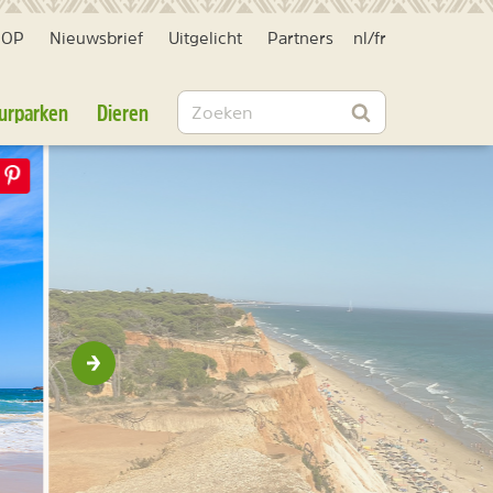
HOP
Nieuwsbrief
Uitgelicht
Partners
nl
/
fr
Zoeken
urparken
Dieren
Zoeken
Volgende