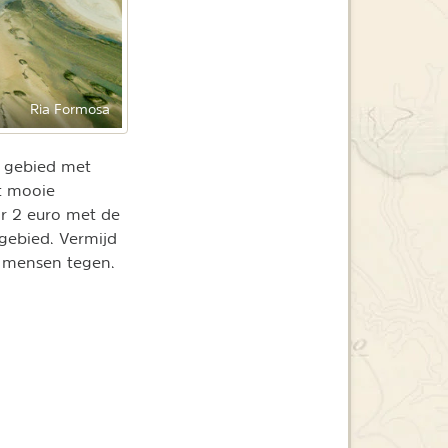
Ria Formosa
t gebied met
t mooie
or 2 euro met de
 gebied. Vermijd
s mensen tegen.