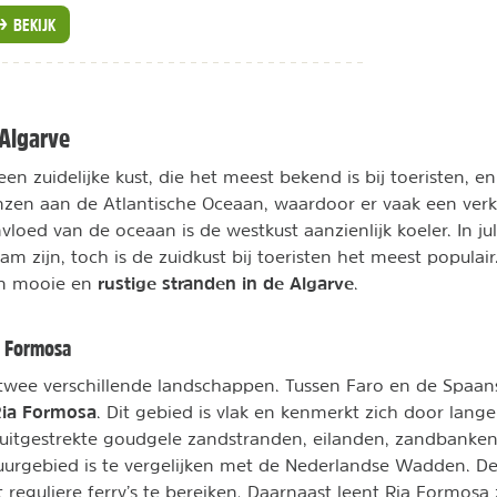
BEKIJK
 Algarve
en zuidelijke kust, die het meest bekend is bij toeristen, en
nzen aan de Atlantische Oceaan, waardoor er vaak een verk
vloed van de oceaan is de westkust aanzienlijk koeler. In ju
m zijn, toch is de zuidkust bij toeristen het meest populai
rustige stranden
in de Algarve
an mooie en
.
a Formosa
twee verschillende landschappen. Tussen Faro en de Spaans
Ria Formosa
. Dit gebied is vlak en kenmerkt zich door lang
 uitgestrekte goudgele zandstranden, eilanden, zandbanken
urgebied is te vergelijken met de Nederlandse Wadden. De
 reguliere ferry’s te bereiken. Daarnaast leent Ria Formosa 