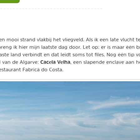
n mooi strand vlakbij het vliegveld. Als ik een late vlucht t
reng ik hier mijn laatste dag door. Let op: er is maar één b
ste land verbindt en dat leidt soms tot files. Nog één tip v
Cacela Velha
el van de Algarve:
, een slapende enclave aan he
estaurant Fabricá do Costa.