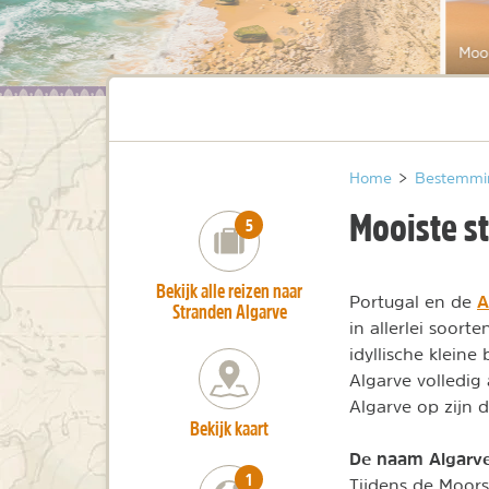
Mooi
Home
>
Bestemmi
Mooiste s
number_of_trips:
5
Bekijk alle reizen naar
A
Portugal en de
Stranden Algarve
in allerlei soort
idyllische klein
Algarve volledig
Algarve op zijn d
Bekijk kaart
De naam Algarv
number_of_trips:
1
Tijdens de Moors