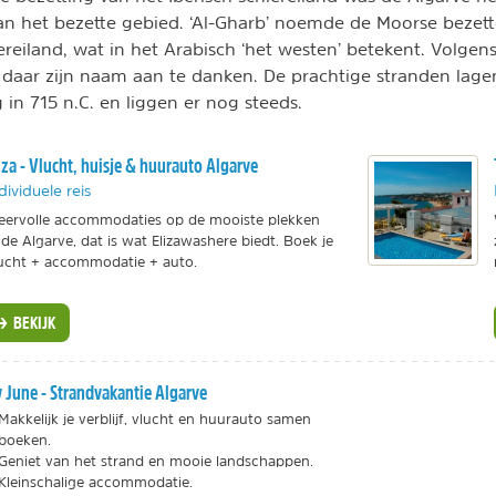
van het bezette gebied. ‘Al-Gharb’ noemde de Moorse bezett
ereiland, wat in het Arabisch ‘het westen’ betekent. Volgen
 daar zijn naam aan te danken. De prachtige stranden lagen
 in 715 n.C. en liggen er nog steeds.
iza - Vlucht, huisje & huurauto Algarve
dividuele reis
eervolle accommodaties op de mooiste plekken
 de Algarve, dat is wat Elizawashere biedt. Boek je
ucht + accommodatie + auto.
BEKIJK
 June - Strandvakantie Algarve
Makkelijk je verblijf, vlucht en huurauto samen
boeken.
Geniet van het strand en mooie landschappen.
Kleinschalige accommodatie.