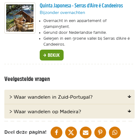
Quinta Japonesa - Serras d'Aire é Candeeiros
Bijzonder overnachten
Overnacht in een appartement of
glampingtent.
Gerund door Nederlandse familie.
Gelegen in een groene vallei bij Serras d'Aire é
Candeeiros.
BEKIJK
Veelgestelde vragen
> Waar wandelen in Zuid-Portugal?
> Waar wandelen op Madeira?
DELEN OP FACEBOOK
DELEN OP X
DELEN VIA DE MAIL
DELEN OP PINTEREST
DELEN OP WH
Deel deze pagina!