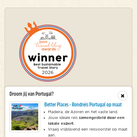
Droom jij van Portugal?
Winnaar Dutch Travel Blog Awards
Sluit
Better Places - Rondreis Portugal op maat
Madeira, de Azoren en het vaste land.
samengesteld door een
© 2010 – 2026 NatureScanner.nl
Jouw ideale reis
lokale expert
.
Veelgestelde vragen
Vraag vrijblijvend een reisvoorstel op maat
Privacy statement
aan.