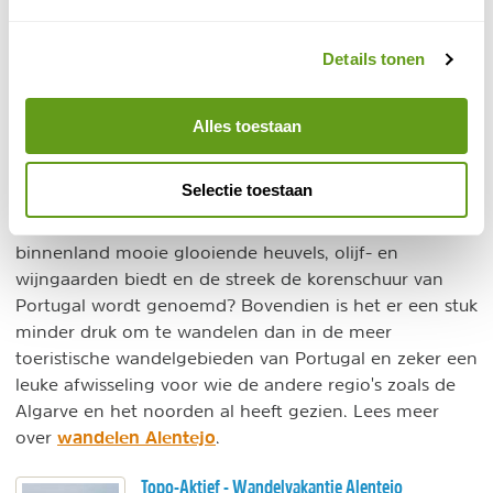
© Naturescanner Jeroen Berends
Details tonen
Walk Art
Alles toestaan
3. Wandelen in de Alentejo
Cultuur en natuur gaan hand in hand in het minder
Selectie toestaan
bekende Alentejo, de uitgestrekte streek tussen
Lissabon en de Algarve in het zuiden. Wist je dat het
binnenland mooie glooiende heuvels, olijf- en
wijngaarden biedt en de streek de korenschuur van
Portugal wordt genoemd? Bovendien is het er een stuk
minder druk om te wandelen dan in de meer
toeristische wandelgebieden van Portugal en zeker een
leuke afwisseling voor wie de andere regio's zoals de
Algarve en het noorden al heeft gezien. Lees meer
wandelen Alentejo
over
.
Topo-Aktief - Wandelvakantie Alentejo