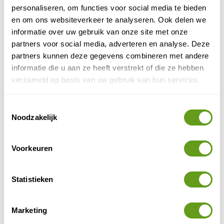
personaliseren, om functies voor social media te bieden
BEKIJK
en om ons websiteverkeer te analyseren. Ook delen we
informatie over uw gebruik van onze site met onze
partners voor social media, adverteren en analyse. Deze
Naast de reguliere trails en routes, staat de Algarve
partners kunnen deze gegevens combineren met andere
bekend om haar wandelfestivals. Reporter Jeroen
informatie die u aan ze heeft verstrekt of die ze hebben
vertelt je meer over het Walk and Art Festival en
verzameld op basis van uw gebruik van hun services.
activiteiten in de Algarve
andere leuke
.
Toestemmingsselectie
Noodzakelijk
Voorkeuren
Statistieken
Marketing