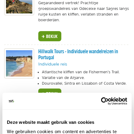
Gegarandeerd vertrek! Prachtige
groepswandelreis van Odeceixe naar Sagres langs
ruige kusten en kliffen, verlaten stranden en
boerderijen.
BEKIJK
Hillwalk Tours - Individuele wandelreizen in
Portugal
Individuele reis
Atlantische kliffen van de Fishermen’s Trail.
Variatie van de Algarve.
Dourovallei, Sintra en Lissabon of Costa Verde.
BEKIJK
Buiten-Beentjes - Hike Retreat Algarve
3 wandeltochten met ervaren natuurgids.
Deze website maakt gebruik van cookies
Met meditaties, wildplukken en verblijf op
natuurcamping.
We gebruiken cookies om content en advertenties te
oktober 2026
Vertrek in
.