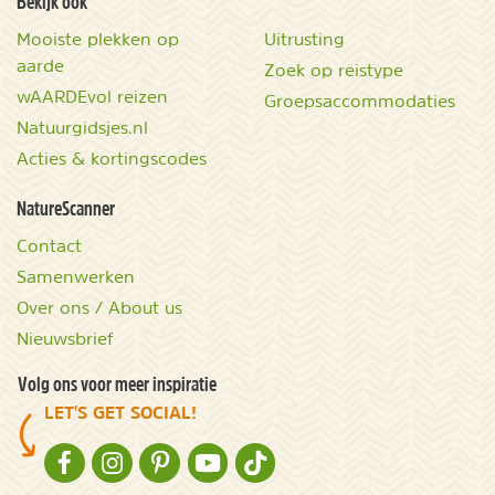
Bekijk ook
Mooiste plekken op
Uitrusting
aarde
Zoek op reistype
wAARDEvol reizen
Groepsaccommodaties
Natuurgidsjes.nl
Acties & kortingscodes
NatureScanner
Contact
Samenwerken
Over ons / About us
Nieuwsbrief
Volg ons voor meer inspiratie
LET'S GET SOCIAL!
NATURESCANNER OP FACEBOOK
NATURESCANNER OP INSTAGRAM
NATURESCANNER OP PINTEREST
NATURESCANNER OP YOUTUBE
NATURESCANNER OP TIKTOK