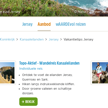
e kust Jersey
© Naturescanner Jan
Huidige pagina
Huidige pagina
Jersey
Aanbod
wAARDEvol reizen
Koninkrijk
>
Kanaaleilanden
>
Jersey
>
Vakantietips Jersey
Topo-Aktief - Wandelreis Kanaaleilanden
Individuele reis
Ontdek te voet de eilanden Jersey,
Guernsey en Sark.
Hiken langs indrukwekkende kliffen.
Door groene valleien en schattige
dorpjes.
BEKIJK