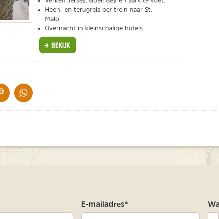
Verken Jersey, Guernsey en Sark te voet.
Heen- en terugreis per trein naar St.
Malo.
Overnacht in kleinschalige hotels.
BEKIJK
IA DE MAIL
DELEN OP PINTEREST
DELEN OP WHATSAPP
m
E-mailadres*
Waa