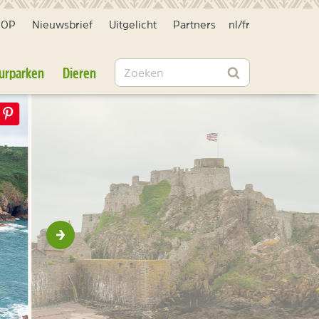
HOP
Nieuwsbrief
Uitgelicht
Partners
nl
/
fr
Zoeken
urparken
Dieren
Zoeken
Volgende