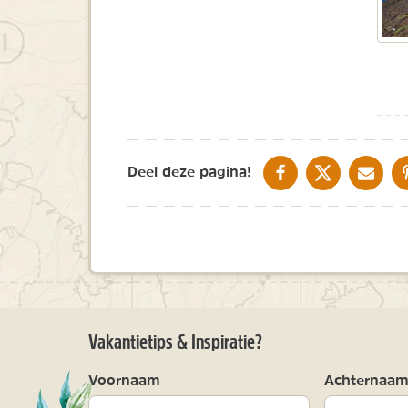
DELEN OP FACEBOOK
DELEN OP X
DELEN V
Deel deze pagina!
Vakantietips & Inspiratie?
Voornaam
Achternaa