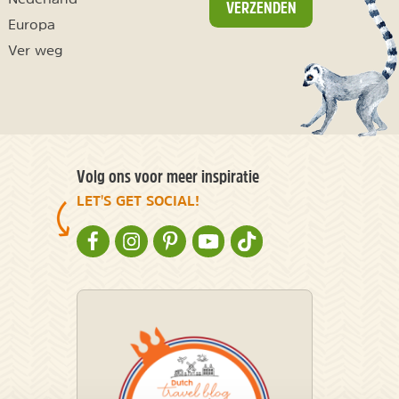
VERZENDEN
Europa
Ver weg
Volg ons voor meer inspiratie
LET'S GET SOCIAL!
NATURESCANNER OP FACEBOOK
NATURESCANNER OP INSTAGRAM
NATURESCANNER OP PINTEREST
NATURESCANNER OP YOUTUBE
NATURESCANNER OP TIKT