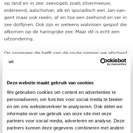
op land en in zee: zeevogels zoals zilvermeeuw,
eidereend, aalscholver, alk en sporadisch een Jan-van-
gent maar ook reeën, af en toe een zeehond en ver in
zee dolfijnen. Ook zijn er weleens walvissen gespot die
afkomen op de haringrijke zee. Maar dit is echt een
uitzondering.
Op ongeveer de helft van de route nemen we afscheid
van Anette. Het landschap verandert vanaf hier. Het
zijn geen gladde rotsen meer. De vegetatie groeit nu
op en over de rotsen heen. Allerlei soorten planten en
bomen hebben zich op het graniet weten te vestigen,
Deze website maakt gebruik van cookies
een bijzonder gezicht! We genieten van prachtige
We gebruiken cookies om content en advertenties te
vergezichten over de ruige rotskusten en de zee.
personaliseren, om functies voor social media te bieden
en om ons websiteverkeer te analyseren. Ook delen we
informatie over uw gebruik van onze site met onze
partners voor social media, adverteren en analyse. Deze
partners kunnen deze gegevens combineren met andere