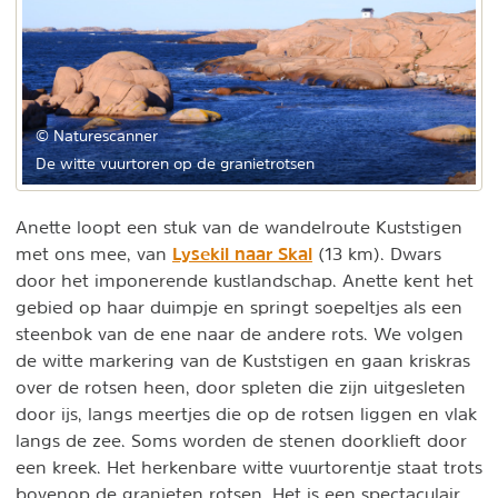
© Naturescanner
De witte vuurtoren op de granietrotsen
Anette loopt een stuk van de wandelroute Kuststigen
Lysekil naar Skal
met ons mee, van
(13 km). Dwars
door het imponerende kustlandschap. Anette kent het
gebied op haar duimpje en springt soepeltjes als een
steenbok van de ene naar de andere rots. We volgen
de witte markering van de Kuststigen en gaan kriskras
over de rotsen heen, door spleten die zijn uitgesleten
door ijs, langs meertjes die op de rotsen liggen en vlak
langs de zee. Soms worden de stenen doorklieft door
een kreek. Het herkenbare witte vuurtorentje staat trots
bovenop de granieten rotsen. Het is een spectaculair