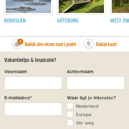
BOHUSLÄN
GÖTEBORG
WEST-ZW
number_of_trips:
3
Bekijk alle reizen naar Lysekil
Bekijk kaart
Vakantietips & Inspiratie?
Voornaam
Achternaam
E-mailadres*
Waar ligt je interesse?
Nederland
Europa
Ver weg