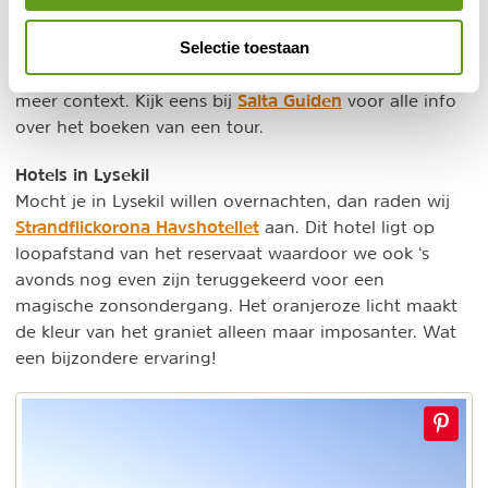
trail.
Selectie toestaan
Al met al is dit natuurreservaat absoluut een bezoek
waard. Zeker als je met een gids gaat krijg je zoveel
Salta Guiden
meer context. Kijk eens bij
voor alle info
over het boeken van een tour.
Hotels in Lysekil
Mocht je in Lysekil willen overnachten, dan raden wij
Strandflickorona Havshotellet
aan. Dit hotel ligt op
loopafstand van het reservaat waardoor we ook ‘s
avonds nog even zijn teruggekeerd voor een
magische zonsondergang. Het oranjeroze licht maakt
de kleur van het graniet alleen maar imposanter. Wat
een bijzondere ervaring!