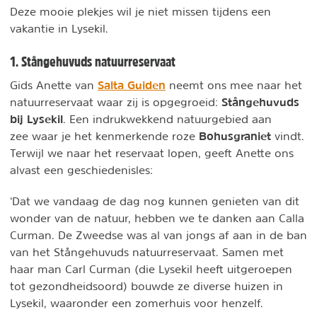
Deze mooie plekjes wil je niet missen tijdens een
vakantie in Lysekil.
1. Stångehuvuds natuurreservaat
Salta Guiden
Gids Anette van
neemt ons mee naar het
Stångehuvuds
natuurreservaat waar zij is opgegroeid:
bij Lysekil
. Een indrukwekkend natuurgebied aan
Bohusgraniet
zee waar je het kenmerkende roze
vindt.
Terwijl we naar het reservaat lopen, geeft Anette ons
alvast een geschiedenisles:
‘Dat we vandaag de dag nog kunnen genieten van dit
wonder van de natuur, hebben we te danken aan Calla
Curman. De Zweedse was al van jongs af aan in de ban
van het Stångehuvuds natuurreservaat. Samen met
haar man Carl Curman (die Lysekil heeft uitgeroepen
tot gezondheidsoord) bouwde ze diverse huizen in
Lysekil, waaronder een zomerhuis voor henzelf.