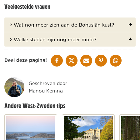
Veelgestelde vragen
> Wat nog meer zien aan de Bohuslän kust?
> Welke steden zijn nog meer mooi?
DELEN OP FACEBOOK
DELEN OP X
DELEN VIA DE MAIL
DELEN OP PINTEREST
DELEN OP WH
Deel deze pagina!
Geschreven door
Manou Kemna
Andere West-Zweden tips