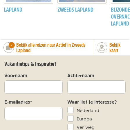
LAPLAND
ZWEEDS LAPLAND
BIJZOND
OVERNAC
LAPLAND
Bekijk alle reizen naar Actief in Zweeds
Bekijk
number_of_trips:
7
Lapland
kaart
Vakantietips & Inspiratie?
Voornaam
Achternaam
E-mailadres*
Waar ligt je interesse?
Nederland
Europa
Ver weg