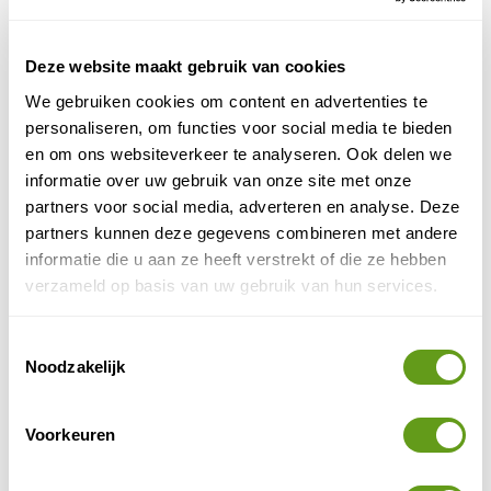
Deze website maakt gebruik van cookies
We gebruiken cookies om content en advertenties te
personaliseren, om functies voor social media te bieden
en om ons websiteverkeer te analyseren. Ook delen we
informatie over uw gebruik van onze site met onze
partners voor social media, adverteren en analyse. Deze
partners kunnen deze gegevens combineren met andere
informatie die u aan ze heeft verstrekt of die ze hebben
© Camp Ripan
verzameld op basis van uw gebruik van hun services.
Met de sneeuwscooter door de bergen
Toestemmingsselectie
The King's Trail - Wintertrail Zweeds Lapland
Noodzakelijk
Groepsreis
Ga mee op een 7-daagse groepsreis in winters
Voorkeuren
Zweeds Lapland voor een trekking over de
Kungsleden! Je trekt onder begeleiding met een
pulka door de sneeuw.