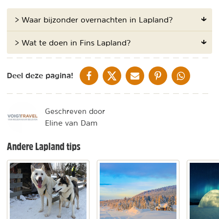
> Waar bijzonder overnachten in Lapland?
> Wat te doen in Fins Lapland?
DELEN OP FACEBOOK
DELEN OP X
DELEN VIA DE MAIL
DELEN OP PINTEREST
DELEN OP WH
Deel deze pagina!
Geschreven door
Eline van Dam
Andere Lapland tips