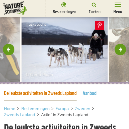
Ga
naar
Bestemmingen
Zoeken
Menu
content
Bestemmingen
Huskytocht
Overnachten
Activiteiten
rige
Vol
Natuurparken
Dieren
© Camp Ripan
DEALS
SHOP
Huidige pagina
De leukste activiteiten in Zweeds Lapland
Aanbod
Nieuwsbrief
Uitgelicht
Partners
/
nl
fr
Home
>
Bestemmingen
>
Europa
>
Zweden
>
Zweeds Lapland
>
Actief in Zweeds Lapland
De leukste activiteiten in Zweeds