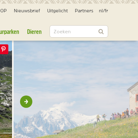
HOP
Nieuwsbrief
Uitgelicht
Partners
nl
/
fr
Zoeken
urparken
Dieren
Zoeken
Volgende