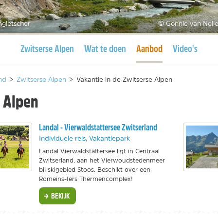
ngletscher
© Gonnie van Nelle
Huidige pagina
Huidige pagina
Zwitserse Alpen
Wat te doen
Aanbod
Video's
nd
>
Zwitserse Alpen
>
Vakantie in de Zwitserse Alpen
e Alpen
Landal - Vierwaldstattersee Zwitserland
Individuele reis, Vakantiepark
Landal Vierwaldstättersee ligt in Centraal
Zwitserland, aan het Vierwoudstedenmeer
bij skigebied Stoos. Beschikt over een
Romeins-Iers Thermencomplex!
BEKIJK