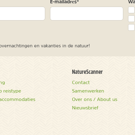
m
E-mailadres*
Waa
vernachtingen en vakanties in de natuur!
NatureScanner
ing
Contact
 reistype
Samenwerken
accommodaties
Over ons / About us
Nieuwsbrief