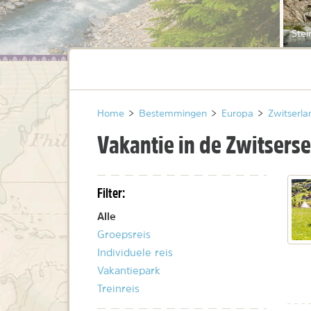
Stei
Home
>
Bestemmingen
>
Europa
>
Zwitserla
Vakantie in de Zwitsers
Filter:
Alle
Groepsreis
Individuele reis
Vakantiepark
Treinreis