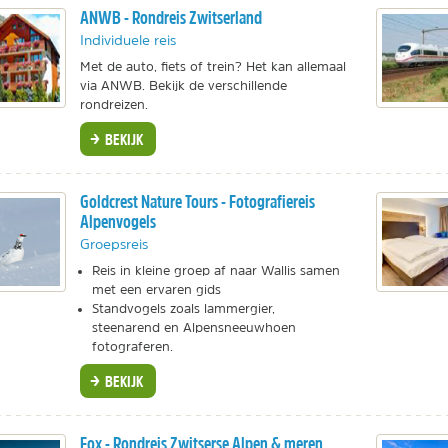
ANWB - Rondreis Zwitserland
Individuele reis
Met de auto, fiets of trein? Het kan allemaal
via ANWB. Bekijk de verschillende
rondreizen.
BEKIJK
Goldcrest Nature Tours - Fotografiereis
Alpenvogels
Groepsreis
Reis in kleine groep af naar Wallis samen
met een ervaren gids
Standvogels zoals lammergier,
steenarend en Alpensneeuwhoen
fotograferen.
BEKIJK
Fox - Rondreis Zwitserse Alpen & meren