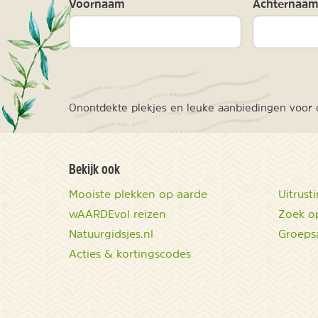
Voornaam
Achternaa
Onontdekte plekjes en leuke aanbiedingen voor o
Bekijk ook
Mooiste plekken op aarde
Uitrust
wAARDEvol reizen
Zoek op
Natuurgidsjes.nl
Groeps
Acties & kortingscodes