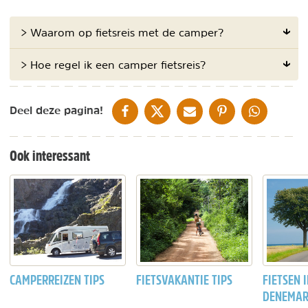
> Waarom op fietsreis met de camper?
> Hoe regel ik een camper fietsreis?
DELEN OP FACEBOOK
DELEN OP X
DELEN VIA DE MAIL
DELEN OP PINTEREST
DELEN OP WH
Deel deze pagina!
Ook interessant
CAMPERREIZEN TIPS
FIETSVAKANTIE TIPS
FIETSEN 
DENEMAR