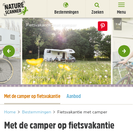
Ga
naar
Bestemmingen
Zoeken
Menu
content
Bestemmingen
Fietsvakantie met camper
Overnachten
Activiteiten
rige
Vol
Natuurparken
Dieren
© Goboony
DEALS
SHOP
Huidige pagina
Met de camper op fietsvakantie
Aanbod
Nieuwsbrief
Uitgelicht
Partners
/
nl
fr
Home
>
Bestemmingen
>
Fietsvakantie met camper
Met de camper op fietsvakantie