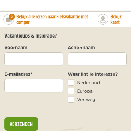
Bekijk alle reizen naar Fietsvakantie met
Bekijk
number_of_trips:
2
camper
kaart
Vakantietips & Inspiratie?
Voornaam
Achternaam
E-mailadres*
Waar ligt je interesse?
Nederland
Europa
Ver weg
VERZENDEN