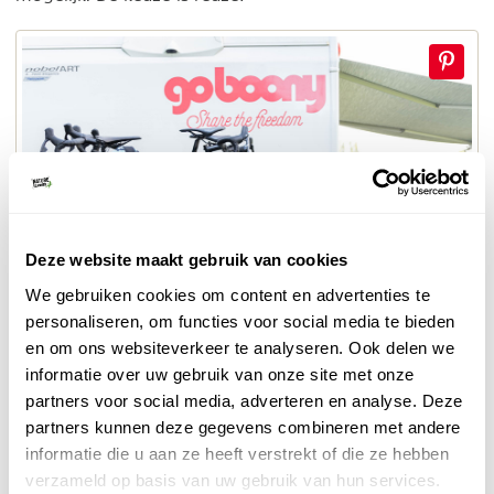
Deze website maakt gebruik van cookies
We gebruiken cookies om content en advertenties te
personaliseren, om functies voor social media te bieden
© Goboony
en om ons websiteverkeer te analyseren. Ook delen we
Fietsvakantie met de camper
informatie over uw gebruik van onze site met onze
partners voor social media, adverteren en analyse. Deze
MEER OVER GOBOONY
partners kunnen deze gegevens combineren met andere
informatie die u aan ze heeft verstrekt of die ze hebben
verzameld op basis van uw gebruik van hun services.