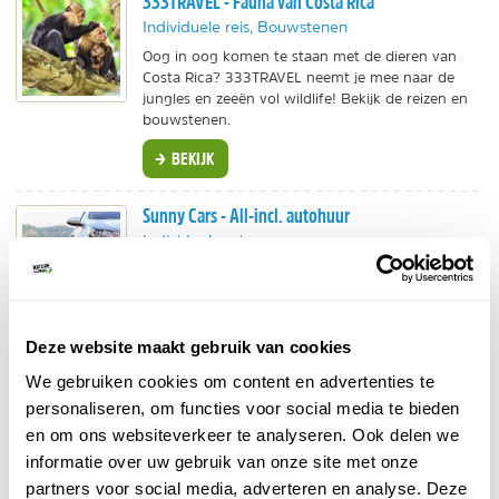
333TRAVEL - Fauna van Costa Rica
Individuele reis, Bouwstenen
Oog in oog komen te staan met de dieren van
Costa Rica? 333TRAVEL neemt je mee naar de
jungles en zeeën vol wildlife! Bekijk de reizen en
bouwstenen.
BEKIJK
Sunny Cars - All-incl. autohuur
Individuele reis
Alle kosten inbegrepen, ook verzekeringen.
Transparante prijzen, dus geen verrassingen.
Wij bevelen Sunny Cars van harte aan!
Deze website maakt gebruik van cookies
BEKIJK
We gebruiken cookies om content en advertenties te
Voja Travel - Hoogtepunten Costa Rica
personaliseren, om functies voor social media te bieden
Individuele reis
en om ons websiteverkeer te analyseren. Ook delen we
informatie over uw gebruik van onze site met onze
18-daagse rondreis langs de highlights.
Tortuguero, Monteverde, Corcovado
en meer!
partners voor social media, adverteren en analyse. Deze