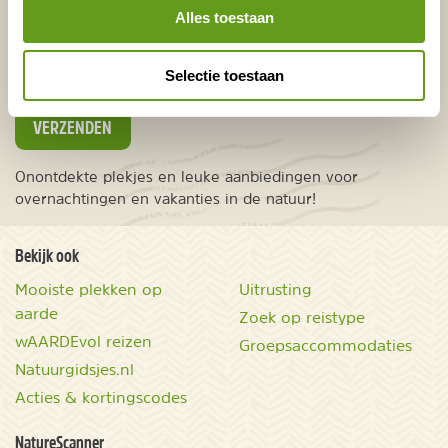
Europa
Alles toestaan
Ver weg
Selectie toestaan
VERZENDEN
Onontdekte plekjes en leuke aanbiedingen voor
overnachtingen en vakanties in de natuur!
Bekijk ook
Mooiste plekken op
Uitrusting
aarde
Zoek op reistype
wAARDEvol reizen
Groepsaccommodaties
Natuurgidsjes.nl
Acties & kortingscodes
NatureScanner