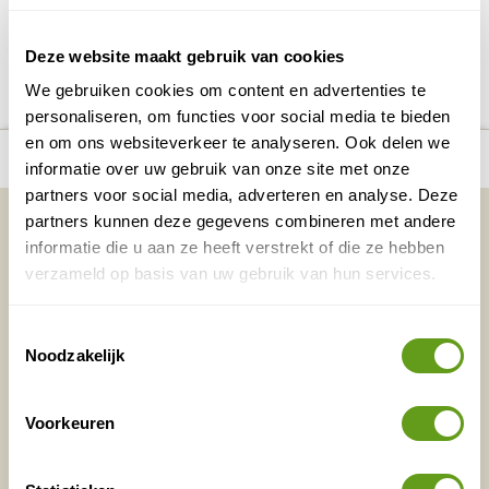
DELEN OP FACEBOOK
DELEN OP X
DELEN VIA DE MAIL
DELEN OP PINTEREST
DELEN OP WH
Deel deze pagina!
Deze website maakt gebruik van cookies
We gebruiken cookies om content en advertenties te
personaliseren, om functies voor social media te bieden
en om ons websiteverkeer te analyseren. Ook delen we
Bekijk alle reizen naar Bijzonder
Bekijk
number_of_trips:
2
overnachten op Saba
kaart
informatie over uw gebruik van onze site met onze
partners voor social media, adverteren en analyse. Deze
Vakantietips & Inspiratie?
partners kunnen deze gegevens combineren met andere
informatie die u aan ze heeft verstrekt of die ze hebben
Voornaam
Achternaam
verzameld op basis van uw gebruik van hun services.
Toestemmingsselectie
Noodzakelijk
E-mailadres*
Waar ligt je interesse?
Nederland
Voorkeuren
Europa
Ver weg