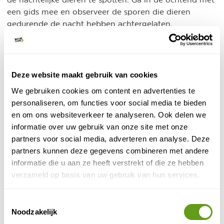
een gids mee en observeer de sporen die dieren
gedurende de nacht hebben achtergelaten.
3. Hatta Resorts
Glamping in Dubai
Hatta Resorts
doe je bij
. Hatta
Deze website maakt gebruik van cookies
Resorts bevindt zich in de gelijknamige stad midden
We gebruiken cookies om content en advertenties te
tussen de pieken van het Hajar gebergte. Je hebt hier
personaliseren, om functies voor social media te bieden
verschillende opties voor je overnachting. Je kan
en om ons websiteverkeer te analyseren. Ook delen we
verblijven in caravans of domes. Twee echte glamping
informatie over uw gebruik van onze site met onze
opties waarbij je van alle gemakken voorzien bent
partners voor social media, adverteren en analyse. Deze
terwijl je geniet van je eigen kampeeravontuur. Wil je
Damani lodges
partners kunnen deze gegevens combineren met andere
iets meer luxe, kies dan voor de
.
informatie die u aan ze heeft verstrekt of die ze hebben
verzameld op basis van uw gebruik van hun services.
Toestemmingsselectie
Noodzakelijk