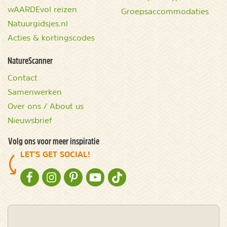
wAARDEvol reizen
Groepsaccommodaties
Natuurgidsjes.nl
Acties & kortingscodes
NatureScanner
Contact
Samenwerken
Over ons / About us
Nieuwsbrief
Volg ons voor meer inspiratie
LET'S GET SOCIAL!
NATURESCANNER OP FACEBOOK
NATURESCANNER OP INSTAGRAM
NATURESCANNER OP PINTEREST
NATURESCANNER OP YOUTUBE
NATURESCANNER OP TIKTOK