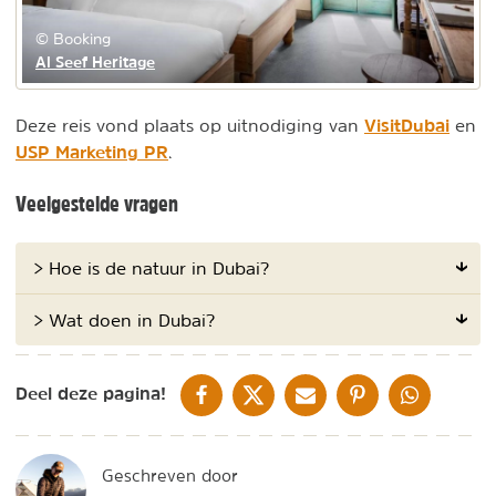
© Booking
Al Seef Heritage
VisitDubai
Deze reis vond plaats op uitnodiging van
en
USP Marketing PR
.
Veelgestelde vragen
> Hoe is de natuur in Dubai?
> Wat doen in Dubai?
DELEN OP FACEBOOK
DELEN OP X
DELEN VIA DE MAIL
DELEN OP PINTEREST
DELEN OP WH
Deel deze pagina!
Geschreven door