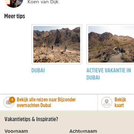
Koen van Dijk
Meer tips
DUBAI
ACTIEVE VAKANTIE IN
DUBAI
Bekijk alle reizen naar Bijzonder
Bekijk
number_of_trips:
4
overnachten Dubai
kaart
Vakantietips & Inspiratie?
Voornaam
Achternaam