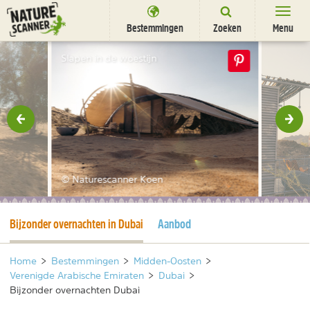
Ga
naar
Bestemmingen
Zoeken
Menu
content
Bestemmingen
Slapen in de woestijn
Overnachten
Activiteiten
rige
Vol
Natuurparken
Dieren
© Naturescanner Koen
DEALS
SHOP
Huidige pagina
Bijzonder overnachten in Dubai
Aanbod
Nieuwsbrief
Uitgelicht
Partners
/
nl
fr
Home
>
Bestemmingen
>
Midden-Oosten
>
Verenigde Arabische Emiraten
>
Dubai
>
Bijzonder overnachten Dubai