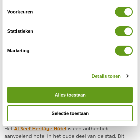
Voorkeuren
Statistieken
© Naturescanner Koen
Marketing
Damani Lodges
Deze appartementen liggen verspreid over de heuvels
Details tonen
van de Wadi Hatta hub en geven je een prachtig
uitzicht over de omliggende bergen. Wil je voor een
Alles toestaan
echte kampeerervaring gaan, zet dan je tent op bij de
Hatta camping. Dit verwacht je toch niet in Dubai?
Selectie toestaan
4. Al Seef Heritage hotel
Al Seef Heritage Hotel
Het
is een authentiek
aanvoelend hotel in het oude deel van de stad. Dit