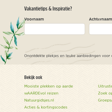
Vakantietips & Inspiratie?
Voornaam
Achternaa
Onontdekte plekjes en leuke aanbiedingen voor o
Bekijk ook
Mooiste plekken op aarde
Uitrust
wAARDEvol reizen
Zoek op
Natuurgidsjes.nl
Groeps
Acties & kortingscodes