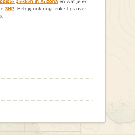
oiste plekken in Arizona
en wat je er
SNP
van
. Heb jij ook nog leuke tips over
s.