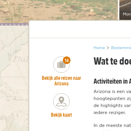
Mon
Home
>
Bestemmi
Wat te do
number_of_trips:
14
Bekijk alle reizen naar
Activiteiten in
Arizona
Arizona is een v
hoogtepunten zij
de highlights va
iedere reiziger.
Bekijk kaart
In de meeste nat