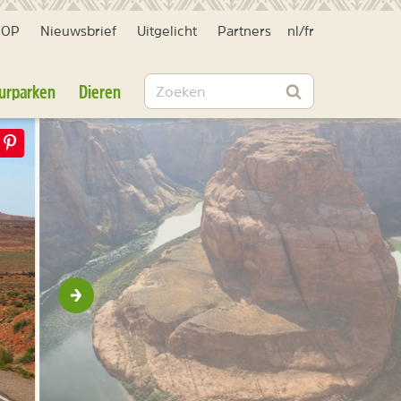
HOP
Nieuwsbrief
Uitgelicht
Partners
nl
/
fr
Zoeken
urparken
Dieren
Zoeken
Volgende