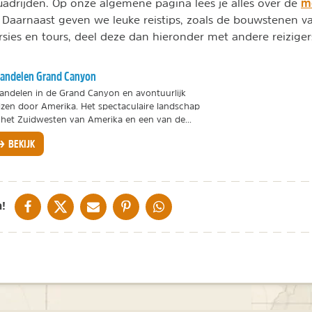
mo
uadrijden. Op onze algemene pagina lees je alles over de
 Daarnaast geven we leuke reistips, zoals de bouwstenen 
ursies en tours, deel deze dan hieronder met andere reiziger
andelen Grand Canyon
ndelen in de Grand Canyon en avontuurlijk
izen door Amerika. Het spectaculaire landschap
 het Zuidwesten van Amerika en een van de...
BEKIJK
DELEN OP FACEBOOK
DELEN OP X
DELEN VIA DE MAIL
DELEN OP PINTEREST
DELEN OP WHATSAPP
!