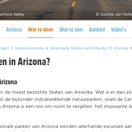
ument Valley
© Gonnie van Nelle
Huidige pagina
Huidige pagina
Arizona
Wat te doen
Wat te zien
Aanbod
Video's
ngen
>
Noord-Amerika
>
Verenigde Staten van Amerika
>
Arizona
>
en in Arizona?
 Arizona
an de meest bezochte Staten van Amerika. Wat is er dan zo
n de bijzonder indrukwekkende natuurparken, zoals de Can
n Arizona is een reis om nooit te vergeten: het imposante 
ionale parken van Arizona worden allerhande excursies aan