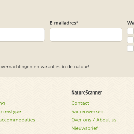
m
E-mailadres*
Waa
vernachtingen en vakanties in de natuur!
NatureScanner
ing
Contact
 reistype
Samenwerken
accommodaties
Over ons / About us
Nieuwsbrief