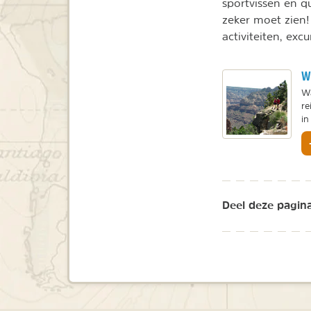
sportvissen en q
zeker moet zien!
activiteiten, exc
W
Wa
re
in
Deel deze pagina