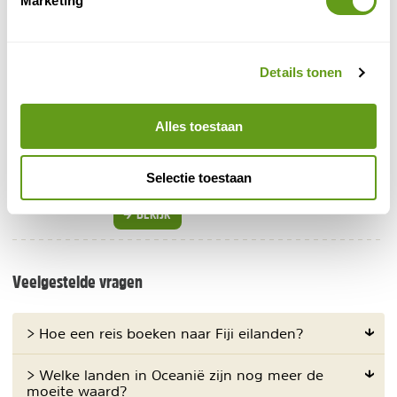
Marketing
Logeertips - Hotels Fiji
Wil je van tevoren een hotel op Fiji boeken, boek dan
Booking.com
eenvoudig en snel online op
.
Details tonen
Booking.com - Afgelegen eilanden
Alles toestaan
Bijzonder overnachten
De afgelegen eilanden van Fiji zijn een bijzondere
plek om te overnachten. Bekijk resorts middenin
Selectie toestaan
de natuur en aan het droomachtige strand.
BEKIJK
Veelgestelde vragen
> Hoe een reis boeken naar Fiji eilanden?
> Welke landen in Oceanië zijn nog meer de
moeite waard?