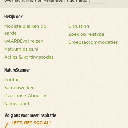
overnachtingen en vakanties in de natuur!
Bekijk ook
Mooiste plekken op
Uitrusting
aarde
Zoek op reistype
wAARDEvol reizen
Groepsaccommodaties
Natuurgidsjes.nl
Acties & kortingscodes
NatureScanner
Contact
Samenwerken
Over ons / About us
Nieuwsbrief
Volg ons voor meer inspiratie
LET'S GET SOCIAL!