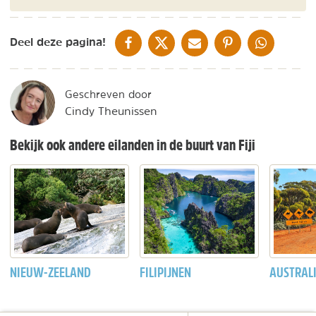
DELEN OP FACEBOOK
DELEN OP X
DELEN VIA DE MAIL
DELEN OP PINTEREST
DELEN OP WH
Deel deze pagina!
Geschreven door
Cindy Theunissen
Bekijk ook andere eilanden in de buurt van Fiji
NIEUW-ZEELAND
FILIPIJNEN
AUSTRAL