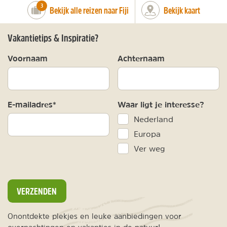
number_of_trips:
3
Bekijk alle reizen naar Fiji
Bekijk kaart
Vakantietips & Inspiratie?
Voornaam
Achternaam
E-mailadres*
Waar ligt je interesse?
Nederland
Europa
Ver weg
VERZENDEN
Onontdekte plekjes en leuke aanbiedingen voor