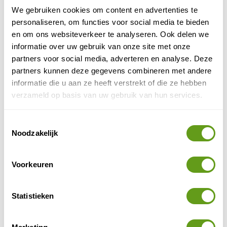
We gebruiken cookies om content en advertenties te
personaliseren, om functies voor social media te bieden
en om ons websiteverkeer te analyseren. Ook delen we
informatie over uw gebruik van onze site met onze
partners voor social media, adverteren en analyse. Deze
partners kunnen deze gegevens combineren met andere
informatie die u aan ze heeft verstrekt of die ze hebben
Zwemmen met manta's
verzameld op basis van uw gebruik van hun services.
In sommige landen kun je duiken met manta's, enorme
roggen met een spanwijdte van wel 6 meter. Maar op
Toestemmingsselectie
Noodzakelijk
Manta Ray Island
, een van de eilanden van Fiji kun je
zelfs al snorkelend naast deze waterreuzen zwemmen!
Ze zwemmen bij dit eiland namelijk op slechts 2 meter
Voorkeuren
diepte aan je voorbij. Uniek! Dit is een van de mooiste
ervaringen. En in tegenstelling tot het hoofdeiland,
wemelt het op Mantaray Island niet van de toeristen.
Statistieken
filmpje over manta's
(leuk
op YouTube).