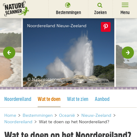
Ga
naar
Bestemmingen
Zoeken
Menu
content
Bestemmingen
Noordereiland Nieuw-Zeeland
Overnachten
Activiteiten
rige
Vol
Natuurparken
Dieren
© Naturescanner
DEALS
SHOP
Huidige pagina
Huidige pagina
Noordereiland
Wat te doen
Wat te zien
Aanbod
Nieuwsbrief
Uitgelicht
Partners
/
nl
fr
Home
>
Bestemmingen
>
Oceanië
>
Nieuw-Zeeland
>
Noordereiland
>
Wat te doen op het Noordereiland?
Wat te doen op het Noordereiland?