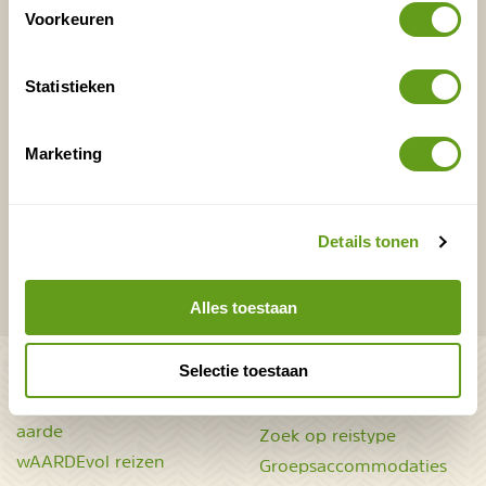
Voorkeuren
E-mailadres*
Waar ligt je interesse?
Nederland
Statistieken
Europa
Ver weg
Marketing
VERZENDEN
Details tonen
Onontdekte plekjes en leuke aanbiedingen voor
Alles toestaan
overnachtingen en vakanties in de natuur!
Bekijk ook
Selectie toestaan
Mooiste plekken op
Uitrusting
aarde
Zoek op reistype
wAARDEvol reizen
Groepsaccommodaties