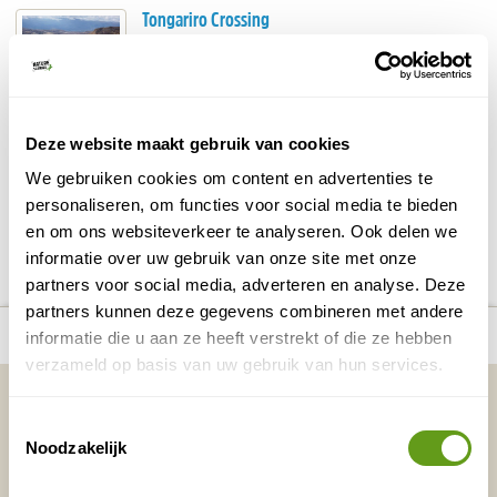
Tongariro Crossing
Heb je zin in een onvergetelijke en waanzinnige
trekking? De Tongariro Crossing, ook Tongariro
Alpine Crossing genoemd, is een van de bekende
hikes in...
Deze website maakt gebruik van cookies
BEKIJK
We gebruiken cookies om content en advertenties te
personaliseren, om functies voor social media te bieden
DELEN OP FACEBOOK
DELEN OP X
DELEN VIA DE MAIL
DELEN OP PINTEREST
DELEN OP WH
Deel deze pagina!
en om ons websiteverkeer te analyseren. Ook delen we
informatie over uw gebruik van onze site met onze
partners voor social media, adverteren en analyse. Deze
partners kunnen deze gegevens combineren met andere
number_of_trips:
11
Bekijk alle reizen naar Noordereiland
Bekijk kaart
informatie die u aan ze heeft verstrekt of die ze hebben
verzameld op basis van uw gebruik van hun services.
Vakantietips & Inspiratie?
Toestemmingsselectie
Voornaam
Achternaam
Noodzakelijk