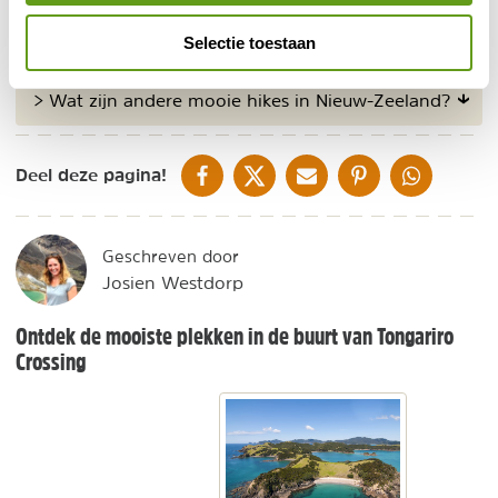
Selectie toestaan
> Hoe kan ik de Tongariro Crossing wandelen?
> Wat zijn andere mooie hikes in Nieuw-Zeeland?
DELEN OP FACEBOOK
DELEN OP X
DELEN VIA DE MAIL
DELEN OP PINTEREST
DELEN OP WH
Deel deze pagina!
Geschreven door
Josien Westdorp
Ontdek de mooiste plekken in de buurt van Tongariro
Crossing