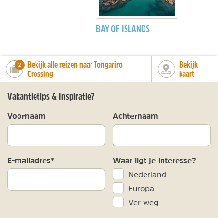
BAY OF ISLANDS
Bekijk alle reizen naar Tongariro
Bekijk
number_of_trips:
2
Crossing
kaart
Vakantietips & Inspiratie?
Voornaam
Achternaam
E-mailadres*
Waar ligt je interesse?
Nederland
Europa
Ver weg