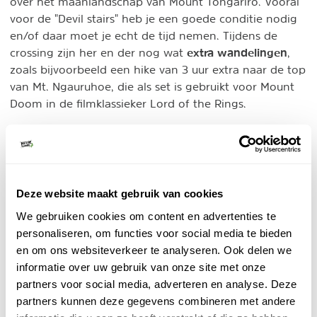
over het maanlandschap van Mount Tongariro. Vooral
voor de "Devil stairs" heb je een goede conditie nodig
en/of daar moet je echt de tijd nemen. Tijdens de
extra wandelingen
crossing zijn her en der nog wat
,
zoals bijvoorbeeld een hike van 3 uur extra naar de top
van Mt. Ngauruhoe, die als set is gebruikt voor Mount
Doom in de filmklassieker Lord of the Rings.
Riksja Nieuw-Zeeland - Tongariro
Bouwstenen
Meerdaags verblijf in een bijzondere
accommodatie in Tongariro National Park, met
Deze website maakt gebruik van cookies
natuurlijk de wereldberoemde Tongariro Crossing!
We gebruiken cookies om content en advertenties te
BEKIJK
personaliseren, om functies voor social media te bieden
en om ons websiteverkeer te analyseren. Ook delen we
informatie over uw gebruik van onze site met onze
Klimaat
partners voor social media, adverteren en analyse. Deze
partners kunnen deze gegevens combineren met andere
Het Tongariro gebied is een alpine gebied, waardoor