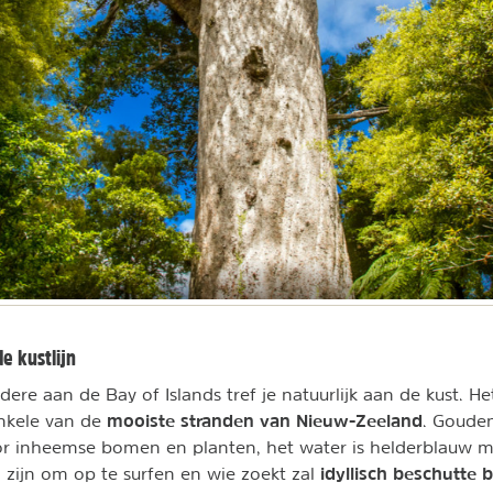
e kustlijn
ere aan de Bay of Islands tref je natuurlijk aan de kust. He
mooiste stranden van Nieuw-Zeeland
nkele van de
. Goude
or inheemse bomen en planten, het water is helderblauw m
idyllisch beschutte b
l zijn om op te surfen en wie zoekt zal