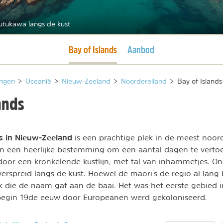
utukawa langs de kust
Huidige pagina
Bay of Islands
Aanbod
ngen
>
Oceanië
>
Nieuw-Zeeland
>
Noordereiland
>
Bay of Islands
ands
ds in Nieuw-Zeeland
is een prachtige plek in de meest noord
n een heerlijke bestemming om een aantal dagen te vertoe
oor een kronkelende kustlijn, met tal van inhammetjes. O
verspreid langs de kust. Hoewel de maori's de regio al lang
k die de naam gaf aan de baai. Het was het eerste gebied 
 begin 19de eeuw door Europeanen werd gekoloniseerd.