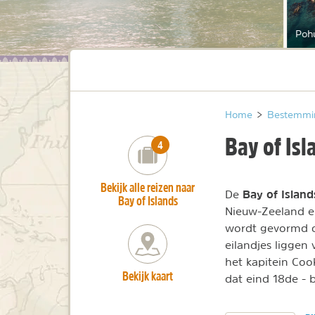
Poh
Home
>
Bestemmi
Bay of Isl
number_of_trips:
4
Bekijk alle reizen naar
Bay of Islan
De
Bay of Islands
Nieuw-Zeeland e
wordt gevormd d
eilandjes liggen 
het kapitein Coo
Bekijk kaart
dat eind 18de -