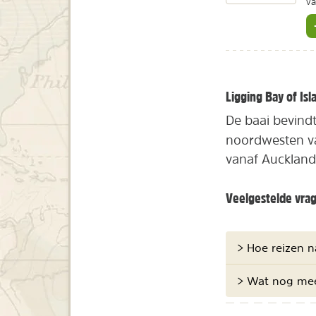
va
Ligging Bay of Isl
De baai bevindt
noordwesten va
vanaf Auckland
Veelgestelde vra
> Hoe reizen n
> Wat nog mee