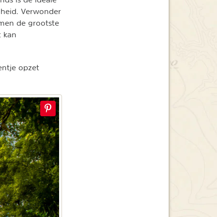
nheid. Verwonder
men de grootste
t kan
entje opzet