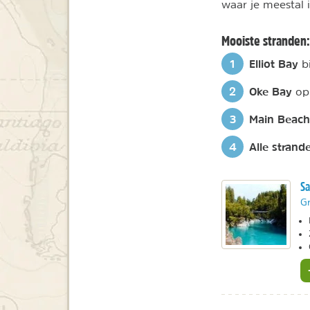
waar je meestal i
Mooiste stranden:
Elliot Bay
bi
Oke Bay
op 
Main Beach
Alle strand
Sa
Gr