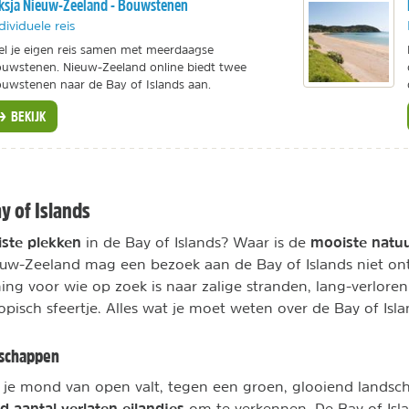
ksja Nieuw-Zeeland - Bouwstenen
dividuele reis
el je eigen reis samen met meerdaagse
uwstenen. Nieuw-Zeeland online biedt twee
uwstenen naar de Bay of Islands aan.
BEKIJK
y of Islands
ste plekken
mooiste natu
in de Bay of Islands? Waar is de
euw-Zeeland mag een bezoek aan de Bay of Islands niet ont
g voor wie op zoek is naar zalige stranden, lang-verloren 
opisch sfeertje. Alles wat je moet weten over de Bay of Isla
dschappen
r je mond van open valt, tegen een groen, glooiend lands
 aantal verlaten eilandjes
om te verkennen. De Bay of Isla