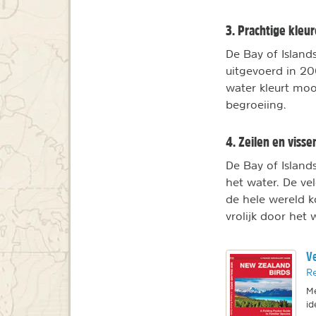
3. Prachtige kleu
De Bay of Island
uitgevoerd in 20
water kleurt moo
begroeiing.
4. Zeilen en visse
De Bay of Island
het water. De vel
de hele wereld k
vrolijk door het 
Ve
Re
Me
id