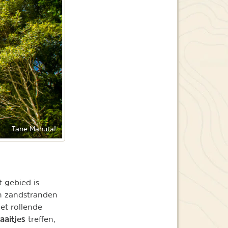
Tane Mahuta!
t gebied is
n zandstranden
et rollende
aaitjes
treffen,