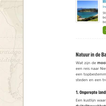
Ri
In
St
bo
bo
Natuur in de Ba
mooi
Wat zijn de
een reis naar Ni
een topbestemmin
steden en een tr
1. Ongerepte lan
Een
kustlijn waa
duizelingwekkend