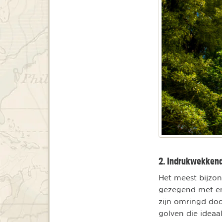
2. Indrukwekkend
Het meest bijzond
gezegend met e
zijn omringd do
golven die ideaa