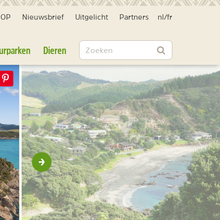
HOP
Nieuwsbrief
Uitgelicht
Partners
nl
/
fr
Zoeken
urparken
Dieren
Zoeken
Volgende