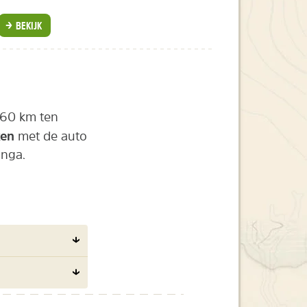
BEKIJK
p 60 km ten
ken
met de auto
inga.