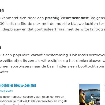
ren
prachtig kleurencontrast
s kenmerkt zich door een
. Volgens
06 is dit na Rio de plek met de mooiste blauwe luchten ter
i diepblauw en dat contrasteert fraai met de witte krijtrot
n
s is een populaire vakantiebestemming. Ook locals vertoeven
e zeilbootjes liggen als witte stipjes op het donkerblauwe 
omen sportvissers naar de baai. Tijdens een boottocht spr
water.
ldgidsjes Nieuw-Zeeland
isgidsen
t deze geplastificeerde veldgidsen herken en
entificeer je makkelijk alle diersoorten en vogels