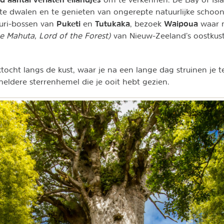
te dwalen en te genieten van ongerepte natuurlijke schoo
Puketi
Tutukaka
Waipoua
auri-bossen van
en
, bezoek
waar 
e Mahuta, Lord of the Forest)
van Nieuw-Zeeland’s oostkus
tocht langs de kust, waar je na een lange dag struinen je t
eldere sterrenhemel die je ooit hebt gezien.