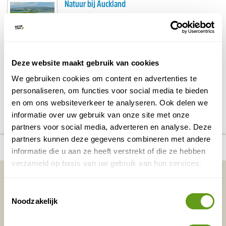
Natuur bij Auckland
Auckland is niet de hoofdstad van Nieuw-Zeeland
zoals sommigen denken, wel de grootste stad.
Een reis naar Nieuw-Zeeland vangt vaak aan met
een...
BEKIJK
Deze website maakt gebruik van cookies
We gebruiken cookies om content en advertenties te
personaliseren, om functies voor social media te bieden
DELEN OP FACEBOOK
DELEN OP X
DELEN VIA DE MAIL
DELEN OP PINTEREST
DELEN OP WH
Deel deze pagina!
en om ons websiteverkeer te analyseren. Ook delen we
informatie over uw gebruik van onze site met onze
partners voor social media, adverteren en analyse. Deze
partners kunnen deze gegevens combineren met andere
number_of_trips:
11
Bekijk alle reizen naar Noordereiland
Bekijk kaart
informatie die u aan ze heeft verstrekt of die ze hebben
verzameld op basis van uw gebruik van hun services.
Vakantietips & Inspiratie?
Toestemmingsselectie
Voornaam
Achternaam
Noodzakelijk