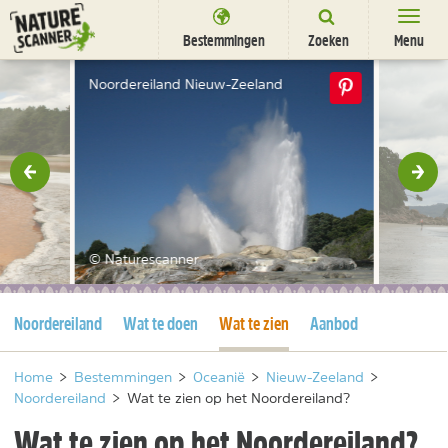
Ga
naar
Bestemmingen
Zoeken
Menu
content
Bestemmingen
Noordereiland Nieuw-Zeeland
Overnachten
Activiteiten
rige
Vol
Natuurparken
Dieren
© Naturescanner
DEALS
SHOP
Huidige pagina
Huidige pagina
Noordereiland
Wat te doen
Wat te zien
Aanbod
Nieuwsbrief
Uitgelicht
Partners
/
nl
fr
Home
>
Bestemmingen
>
Oceanië
>
Nieuw-Zeeland
>
Noordereiland
>
Wat te zien op het Noordereiland?
Wat te zien op het Noordereiland?