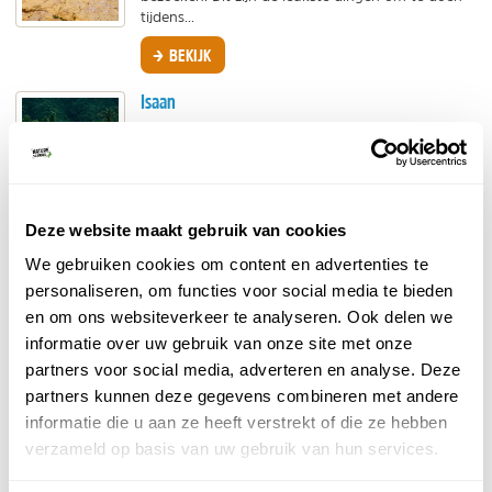
tijdens...
BEKIJK
Isaan
Isaan, het onontdekte noordoosten van Thailand,
biedt een mix van cultuur, natuur en rust. Van
mysterieuze grotten tot uitgestrekte nationale
parken...
BEKIJK
Deze website maakt gebruik van cookies
We gebruiken cookies om content en advertenties te
Noord-Isaan
personaliseren, om functies voor social media te bieden
Noord-Isaan is een onbekend maar betoverend
en om ons websiteverkeer te analyseren. Ook delen we
deel van Thailand. Van mysterieuze vuurballen
informatie over uw gebruik van onze site met onze
boven de Mekong tot eeuwenoude rituelen en
uitbundige...
partners voor social media, adverteren en analyse. Deze
partners kunnen deze gegevens combineren met andere
BEKIJK
informatie die u aan ze heeft verstrekt of die ze hebben
verzameld op basis van uw gebruik van hun services.
Contactgegevens