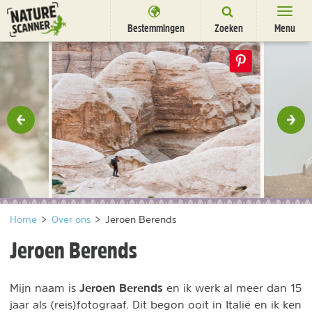
Ga
naar
Bestemmingen
Zoeken
Menu
content
Bestemmingen
Overnachten
Activiteiten
rige
Vol
Natuurparken
Dieren
DEALS
SHOP
Home
>
Over ons
>
Jeroen Berends
Nieuwsbrief
Uitgelicht
Jeroen Berends
Partners
/
nl
fr
Jeroen Berends
Mijn naam is
en ik werk al meer dan 15
jaar als (reis)fotograaf. Dit begon ooit in Italië en ik ken