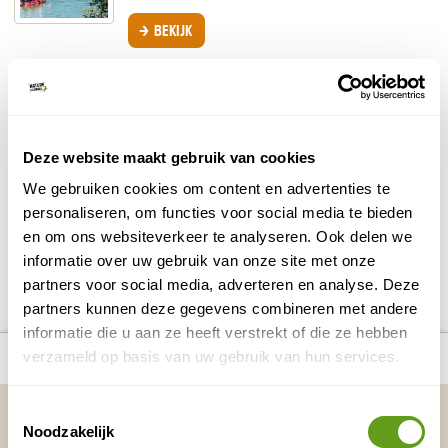
BEKIJK
Raften in Italië
White water rafting tussen de hoge bergtoppen
van de Dolomieten. Of in een glooiend
landschap? Bekijk de leukste rafting plekken in
Italië
Deze website maakt gebruik van cookies
BEKIJK
We gebruiken cookies om content en advertenties te
personaliseren, om functies voor social media te bieden
en om ons websiteverkeer te analyseren. Ook delen we
informatie over uw gebruik van onze site met onze
DELEN OP FACEBOOK
DELEN OP X
DELEN VIA DE MAIL
DELEN OP PINTEREST
DELEN OP WH
Deel deze pagina!
partners voor social media, adverteren en analyse. Deze
partners kunnen deze gegevens combineren met andere
informatie die u aan ze heeft verstrekt of die ze hebben
number_of_trips:
5
Bekijk alle reizen naar Raften
Bekijk kaart
verzameld op basis van uw gebruik van hun services.
Vakantietips & Inspiratie?
Toestemmingsselectie
Noodzakelijk