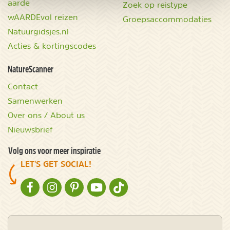
aarde
Zoek op reistype
wAARDEvol reizen
Groepsaccommodaties
Natuurgidsjes.nl
Acties & kortingscodes
NatureScanner
Contact
Samenwerken
Over ons / About us
Nieuwsbrief
Volg ons voor meer inspiratie
LET'S GET SOCIAL!
NATURESCANNER OP FACEBOOK
NATURESCANNER OP INSTAGRAM
NATURESCANNER OP PINTEREST
NATURESCANNER OP YOUTUBE
NATURESCANNER OP TIKTOK