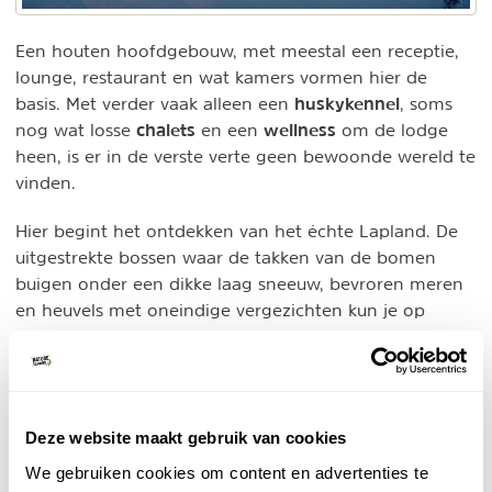
Een houten hoofdgebouw, met meestal een receptie,
lounge, restaurant en wat kamers vormen hier de
huskykennel
basis. Met verder vaak alleen een
, soms
chalets
wellness
nog wat losse
en een
om de lodge
heen, is er in de verste verte geen bewoonde wereld te
vinden.
Hier begint het ontdekken van het échte Lapland. De
uitgestrekte bossen waar de takken van de bomen
buigen onder een dikke laag sneeuw, bevroren meren
en heuvels met oneindige vergezichten kun je op
verschillende manieren verkennen.
Nordic.nl - Lapland
Individuele reis
Deze website maakt gebruik van cookies
Unieke ervaringen in Zweeds en Fins Lapland. Met
eigen lodges in een sprookjesachtige omgeving.
We gebruiken cookies om content en advertenties te