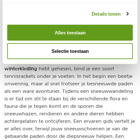
Ga op avontuur in Fins Lapland
Spot het Noorderlicht tijdens je
sneeuwschoenwandeltocht
Details tonen
Of ga op sledetocht met de husky's
BEKIJK
Alles toestaan
Selectie toestaan
Sneeuwschoenwandeling
Nadat
je je in de door de lodge verschafte
winterkleding
hebt gehesen, bind je een soort
tennisrackets onder je voeten. In het begin een beetje
onwennig, maar al snel trotseer je besneeuwde paden
als een ware avonturier. Tijdens een sneeuwwandeling
is er tijd om stil te staan bij de verschillende flora en
fauna die je tegen komt en de sporen die
sneeuwhazen, rendieren en andere dieren hebben
achtergelaten te ontcijferen. Een ervaren gids vertelt je
er alles over, terwijl jouw sneeuwschoenen je van de
gebaande paden door de diepsneeuw helpen. Een