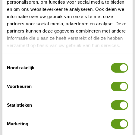
BEKIJK
personaliseren, om functies voor social media te bieden
en om ons websiteverkeer te analyseren. Ook delen we
Sawadee - Sneeuwsafari
informatie over uw gebruik van onze site met onze
partners voor social media, adverteren en analyse. Deze
Groepsreis
partners kunnen deze gegevens combineren met andere
Gave excursies inbegrepen
informatie die u aan ze heeft verstrekt of die ze hebben
Overnacht in blokhut in de wildernis
Grote kans op Noorderlicht
verzameld op basis van uw gebruik van hun services.
BEKIJK
Toestemmingsselectie
Noodzakelijk
Buro Scanbrit - Avontuur in Lapland
Individuele reis
Avontuurlijke wintersport vakanties in Lapland:
Voorkeuren
huskysafari's, wandelen, sneeuwwandelen
skiën en langlaufen, sneeuwscootertochten
Statistieken
BEKIJK
ANWB - Lapland winterreis
Marketing
Individuele reis, Singlereis