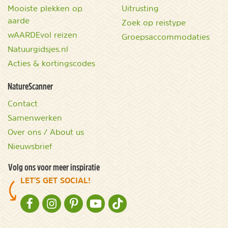
Mooiste plekken op
Uitrusting
aarde
Zoek op reistype
wAARDEvol reizen
Groepsaccommodaties
Natuurgidsjes.nl
Acties & kortingscodes
NatureScanner
Contact
Samenwerken
Over ons / About us
Nieuwsbrief
Volg ons voor meer inspiratie
LET'S GET SOCIAL!
NATURESCANNER OP FACEBOOK
NATURESCANNER OP INSTAGRAM
NATURESCANNER OP PINTEREST
NATURESCANNER OP YOUTUBE
NATURESCANNER OP TIKTOK