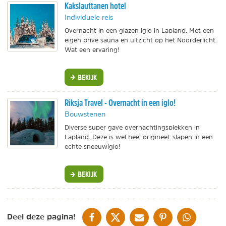
Kakslauttanen hotel
Individuele reis
Overnacht in een glazen iglo in Lapland. Met een
eigen privé sauna en uitzicht op het Noorderlicht.
Wat een ervaring!
BEKIJK
Riksja Travel - Overnacht in een iglo!
Bouwstenen
Diverse super gave overnachtingsplekken in
Lapland. Deze is wel heel origineel: slapen in een
echte sneeuwiglo!
BEKIJK
DELEN OP FACEBOOK
DELEN OP X
DELEN VIA DE MAIL
DELEN OP PINTEREST
DELEN OP WH
Deel deze pagina!