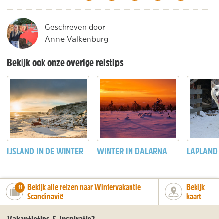
Geschreven door
Anne Valkenburg
Bekijk ook onze overige reistips
IJSLAND IN DE WINTER
WINTER IN DALARNA
LAPLAND
Bekijk alle reizen naar Wintervakantie
Bekijk
number_of_trips:
11
Scandinavië
kaart
Vakantietips & Inspiratie?