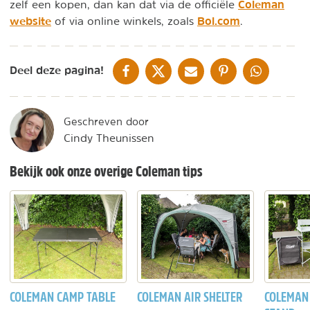
Coleman
zelf een kopen, dan kan dat via de officiële
website
Bol.com
of via online winkels, zoals
.
DELEN OP FACEBOOK
DELEN OP X
DELEN VIA DE MAIL
DELEN OP PINTEREST
DELEN OP WH
Deel deze pagina!
Geschreven door
Cindy Theunissen
Bekijk ook onze overige Coleman tips
COLEMAN CAMP TABLE
COLEMAN AIR SHELTER
COLEMAN