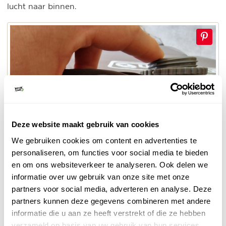
lucht naar binnen.
Deze website maakt gebruik van cookies
We gebruiken cookies om content en advertenties te
personaliseren, om functies voor social media te bieden
© Naturescanner
en om ons websiteverkeer te analyseren. Ook delen we
Draaibaar ventiel
informatie over uw gebruik van onze site met onze
partners voor social media, adverteren en analyse. Deze
En dan is er het geniale van deze Coleman
partners kunnen deze gegevens combineren met andere
vernuftig
slaapmatten. Ze hebben een
informatie die u aan ze heeft verstrekt of die ze hebben
opblaassysteem
bedacht, waardoor je geen pomp
verzameld op basis van uw gebruik van hun services.