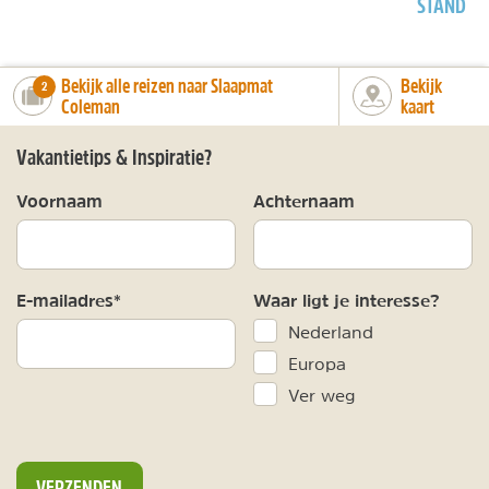
STAND
Bekijk alle reizen naar Slaapmat
Bekijk
number_of_trips:
2
Coleman
kaart
Vakantietips & Inspiratie?
Voornaam
Achternaam
E-mailadres*
Waar ligt je interesse?
Nederland
Europa
Ver weg
VERZENDEN