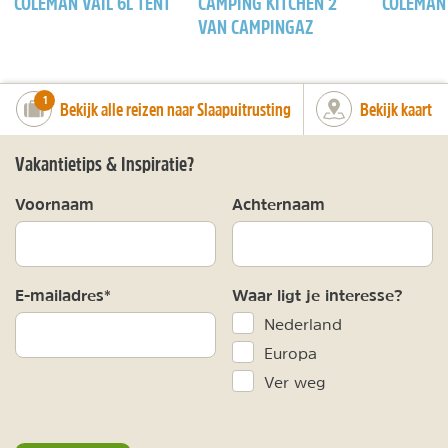
COLEMAN VAIL 6L TENT
CAMPING KITCHEN 2
COLEMAN
VAN CAMPINGAZ
number_of_trips:
1
Bekijk alle reizen naar Slaapuitrusting
Bekijk kaart
Vakantietips & Inspiratie?
Voornaam
Achternaam
E-mailadres*
Waar ligt je interesse?
Nederland
Europa
Ver weg