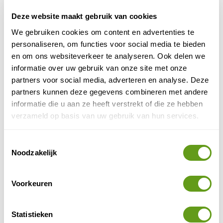
Deze website maakt gebruik van cookies
© Naturescanner
We gebruiken cookies om content en advertenties te
Slaapmat
personaliseren, om functies voor social media te bieden
en om ons websiteverkeer te analyseren. Ook delen we
informatie over uw gebruik van onze site met onze
Wij hebben gekeken naar o.a. comfort, oprolbaarheid,
partners voor social media, adverteren en analyse. Deze
gewicht en gemak. Onze favoriet is de nieuwe
partners kunnen deze gegevens combineren met andere
slaapmat van Coleman
.
informatie die u aan ze heeft verstrekt of die ze hebben
Decathlon slaapmatten
verzameld op basis van uw gebruik van hun services.
Ook de zelfopblazende
zijn van
een goede prijs-kwaliteitverhouding.
Toestemmingsselectie
4. Hangmat
Noodzakelijk
Hangmatten mogen niet ontbreken in dit rijtje. Altijd al
eentje willen aanschaffen, maar weet je niet waar je op
Voorkeuren
moet letten? Of hoe je deze tijdens je volgende reis
kan meenemen en optimaal gebruiken? Wij helpen je
Statistieken
graag.